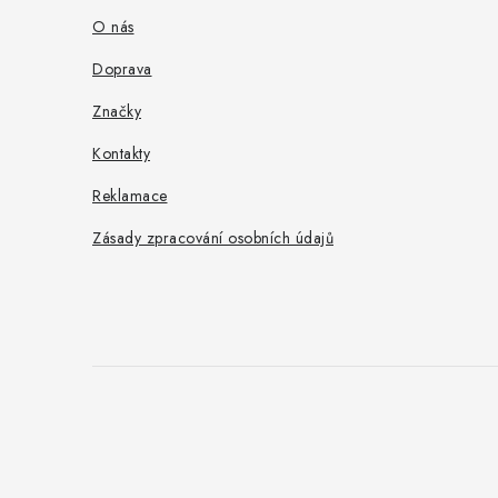
a
O nás
t
Doprava
í
Značky
Kontakty
Reklamace
Zásady zpracování osobních údajů