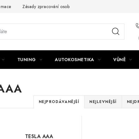
amace
Zásady zpracování osobních údajů
TUNING
AUTOKOSMETIKA
VŮNĚ
AAA
Ř
NEJPRODÁVANĚJŠÍ
NEJLEVNĚJŠÍ
NEJD
a
V
z
ý
e
TESLA AAA