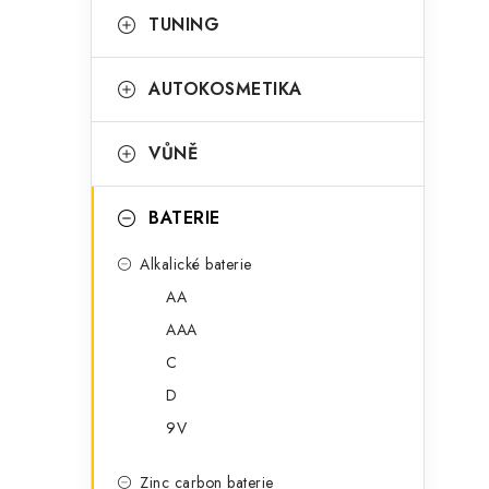
a
r
TUNING
i
n
i
AUTOKOSMETIKA
e
n
í
VŮNĚ
p
BATERIE
a
n
Alkalické baterie
AA
e
AAA
l
C
t
D
9V
Zinc carbon baterie