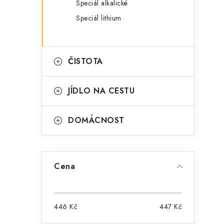
Speciál alkalické
Speciál lithium
ČISTOTA
JÍDLO NA CESTU
i
DOMÁCNOST
Cena
446
Kč
447
Kč