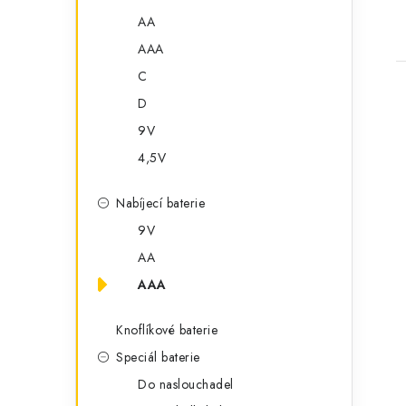
AA
AAA
C
D
9V
4,5V
l
Nabíjecí baterie
9V
AA
AAA
Knoflíkové baterie
í
Speciál baterie
Do naslouchadel
r