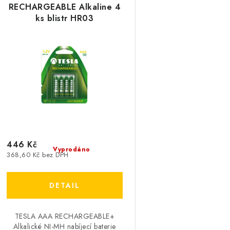
p
RECHARGEABLE Alkaline 4
n
ks blistr HR03
í
s
p
p
r
r
o
o
d
d
u
u
446 Kč
k
Vyprodáno
368,60 Kč bez DPH
k
t
ů
ů
TESLA AAA RECHARGEABLE+
Alkalické NI-MH nabíjecí baterie