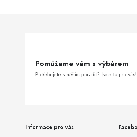
Pomůžeme vám s výběrem
Potřebujete s něčím poradit? Jsme tu pro vás!
Z
á
Informace pro vás
Faceb
p