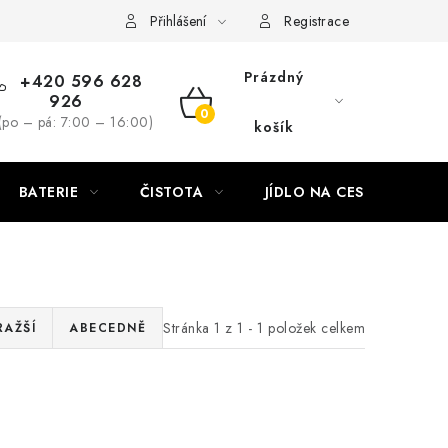
Přihlášení
Registrace
Prázdný
+420 596 628
926
NÁKUPNÍ
(po – pá: 7:00 – 16:00)
košík
KOŠÍK
BATERIE
ČISTOTA
JÍDLO NA CESTU
DO
Stránka
1
z
1
-
1
položek celkem
RAŽŠÍ
ABECEDNĚ