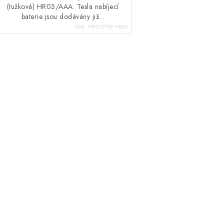
(tužková) HR03/AAA. Tesla nabíjecí
baterie jsou dodávány již...
Kód:
1099137119 HR03
O
v
á
d
a
c
p