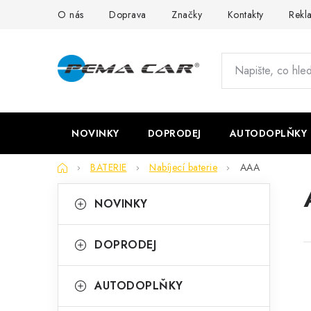
Přejít
O nás
Doprava
Značky
Kontakty
Rekl
na
obsah
NOVINKY
DOPRODEJ
AUTODOPLŇKY
Domů
BATERIE
Nabíjecí baterie
AAA
P
K
Přeskočit
NOVINKY
kategorie
a
o
t
s
DOPRODEJ
e
t
g
AUTODOPLŇKY
r
o