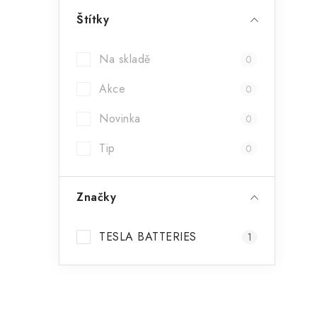
Štítky
Na skladě
0
Akce
0
Novinka
0
Tip
0
Značky
TESLA BATTERIES
1