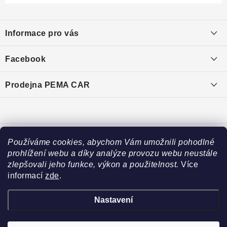
Z
á
Informace pro vás
p
a
O nás
Facebook
t
Doprava
í
PEMA CAR s.r.o.
Prodejna PEMA CAR
Značky
Adresa:
Kontakty
Suchardova 1687/1
702 00 Moravská Ostrava
Reklamace
Česko
Používáme cookies, abychom Vám umožnili pohodlné
Zásady zpracování osobních údajů
prohlížení webu a díky analýze provozu webu neustále
Otevírací hodiny:
zlepšovali jeho funkce, výkon a použitelnost.
Více
Po – Pá: 7:30 – 16:00
informací
zde
.
So – Ne: Zavřeno
Nastavení
Copyright 2026
PEMA CAR s.r.o.
. Všechna práva vyhrazena.
Upravit