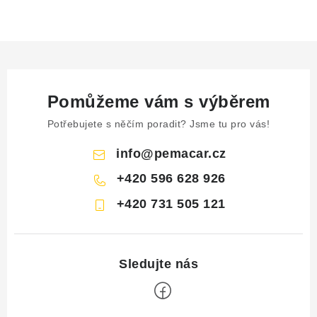
ČISTOTA
JÍDLO NA CESTU
DOMÁCNOST
Pomůžeme vám s výběrem
O nás
Doprava
Značky
Kontakty
Reklamace
Potřebujete s něčím poradit? Jsme tu pro vás!
Zásady zpracování osobních údajů
info
@
pemacar.cz
+420 596 628 926
+420 731 505 121