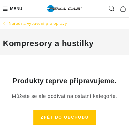
Přejít
Hleda
na
obsah
Nářadí a vybavení pro opravy
NOVINKY
DOPRODEJ
Kompresory a hustilky
AUTODOPLŇKY
TUNING
Produkty teprve připravujeme.
AUTOKOSMETIKA
Můžete se ale podívat na ostatní kategorie.
VŮNĚ
BATERIE
ZPĚT DO OBCHODU