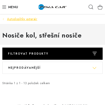
Přejít
Hleda
na
obsah
Autodoplňky exteriér
NOVINKY
DOPRODEJ
Nosiče kol, střešní nosiče
AUTODOPLŇKY
FILTROVAT PRODUKTY
TUNING
V
Ř
NEJPRODÁVANĚJŠÍ
AUTOKOSMETIKA
ý
a
p
z
VŮNĚ
i
e
Stránka
1
z
1
-
13
položek celkem
s
n
BATERIE
p
í
r
p