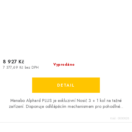
8 927 Kč
Vyprodáno
7 377,69 Kč bez DPH
Menabo Alphard PLUS je exkluzivní Nosič 3 + 1 kol na tažné
zařízení. Disponuje odklápěcím mechanismem pro pohodlné...
Kód:
0000828