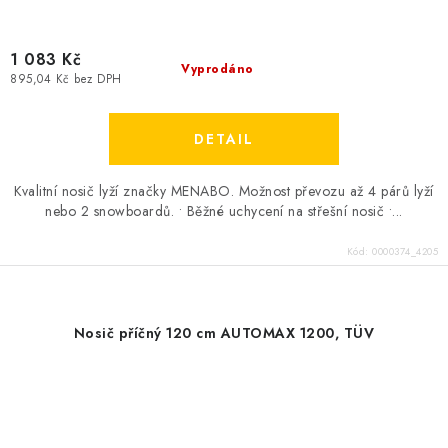
1 083 Kč
Vyprodáno
895,04 Kč bez DPH
Kvalitní nosič lyží značky MENABO. Možnost převozu až 4 párů lyží
nebo 2 snowboardů. • Běžné uchycení na střešní nosič •...
Kód:
0000374_4205
Nosič příčný 120 cm AUTOMAX 1200, TÜV