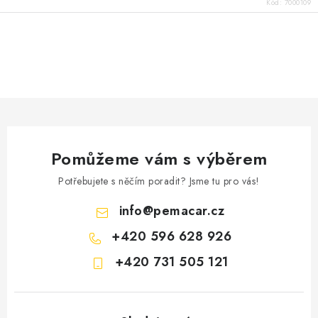
Kód:
7000109
O
v
l
á
d
a
Pomůžeme vám s výběrem
c
í
Potřebujete s něčím poradit? Jsme tu pro vás!
p
info
@
pemacar.cz
r
+420 596 628 926
v
k
+420 731 505 121
y
v
ý