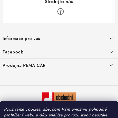
p
i
s
u
Z
á
Informace pro vás
p
a
O nás
Facebook
t
Doprava
í
Prodejna PEMA CAR
Značky
Adresa:
Kontakty
Suchardova 1687/1
702 00 Moravská Ostrava
Reklamace
Česko
Zásady zpracování osobních údajů
Otevírací hodiny:
Používáme cookies, abychom Vám umožnili pohodlné
Po – Pá: 7:30 – 16:00
So – Ne: Zavřeno
prohlížení webu a díky analýze provozu webu neustále