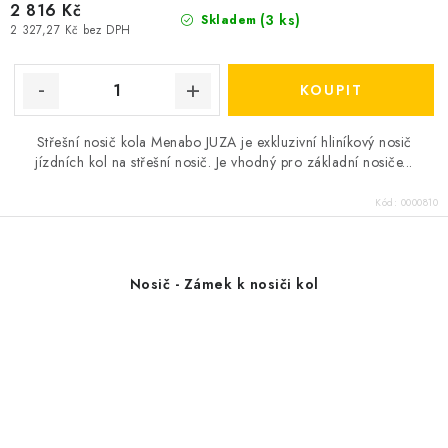
2 816 Kč
(3 ks)
Skladem
2 327,27 Kč bez DPH
Střešní nosič kola Menabo JUZA je exkluzivní hliníkový nosič
jízdních kol na střešní nosič. Je vhodný pro základní nosiče...
Kód:
0000810
Nosič - Zámek k nosiči kol