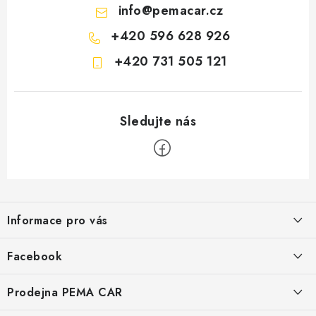
p
info
@
pemacar.cz
r
+420 596 628 926
v
k
+420 731 505 121
y
v
ý
p
i
s
u
Z
á
Informace pro vás
p
a
O nás
Facebook
t
Doprava
í
Prodejna PEMA CAR
Značky