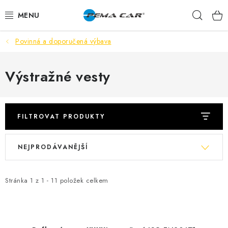
Přejít
Hleda
na
obsah
Povinná a doporučená výbava
NOVINKY
DOPRODEJ
Výstražné vesty
AUTODOPLŇKY
FILTROVAT PRODUKTY
TUNING
V
Ř
NEJPRODÁVANĚJŠÍ
AUTOKOSMETIKA
ý
a
p
z
VŮNĚ
i
e
Stránka
1
z
1
-
11
položek celkem
s
n
BATERIE
p
í
r
p