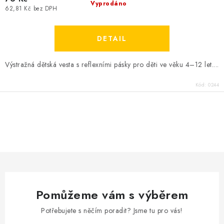
Vyprodáno
62,81 Kč bez DPH
Výstražná dětská vesta s reflexními pásky pro děti ve věku 4–12 let....
Kód:
0244
O
v
l
á
d
a
Pomůžeme vám s výběrem
c
í
Potřebujete s něčím poradit? Jsme tu pro vás!