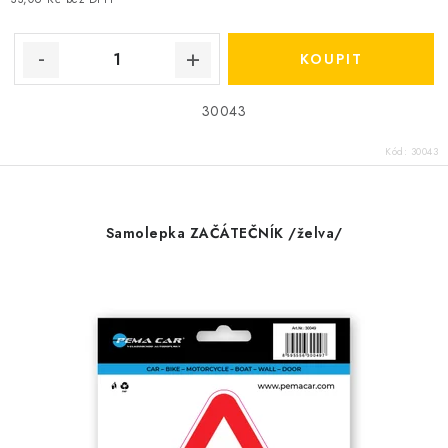
30043
Kód:
30043
Samolepka ZAČÁTEČNÍK /želva/