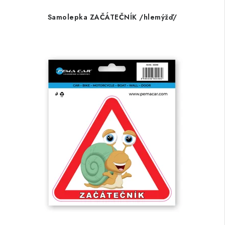
Samolepka ZAČÁTEČNÍK /hlemýžď/