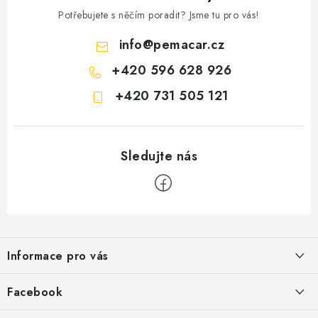
Potřebujete s něčím poradit? Jsme tu pro vás!
info
@
pemacar.cz
+420 596 628 926
+420 731 505 121
Z
á
Informace pro vás
p
a
O nás
Facebook
t
Doprava