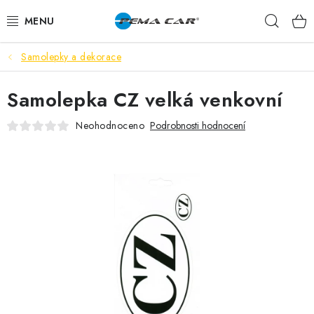
Přejít
Hleda
na
obsah
Samolepky a dekorace
NOVINKY
Samolepka CZ velká venkovní
DOPRODEJ
Neohodnoceno
Podrobnosti hodnocení
AUTODOPLŇKY
TUNING
AUTOKOSMETIKA
VŮNĚ
BATERIE