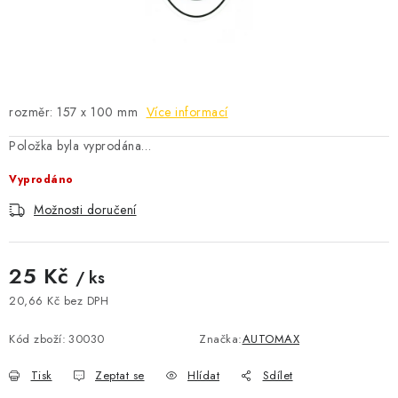
ČISTOTA
JÍDLO NA CESTU
DOMÁCNOST
rozměr: 157 x 100 mm
Více informací
O nás
Doprava
Značky
Kontakty
Reklamace
Položka byla vyprodána…
Zásady zpracování osobních údajů
Vyprodáno
Možnosti doručení
25 Kč
/ ks
20,66 Kč bez DPH
Měrná cena:
Kód zboží:
30030
Značka:
AUTOMAX
Tisk
Zeptat se
Hlídat
Sdílet