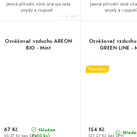
Jemná přírodní vůně očaruje vaše
Jemná přírodní vůně oča
smysly a rozpustí...
smysly a rozpustí.
Kód:
AB03
Osvěžovač vzduchu AREON
Osvěžovač vzduch
BIO - Mint
GREEN LINE - 
Výprodej
67 Kč
154 Kč
Skladem
Sklade
(>10 ks)
55,37 Kč bez DPH
127,27 Kč bez DPH