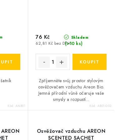
76 Kč
m
Skladem
(>10 ks)
62,81 Kč bez DPH
šatník
Zpříjemněte svůj prostor stylovým
osvěžovačem vzduchu Areon Bio.
Jemná přírodní vůně očaruje vaše
smysly a rozpustí...
Kód:
ANB01
Kód:
AB01-G02
u AREON
Osvěžovač vzduchu AREON
HET
SCENTED SACHET