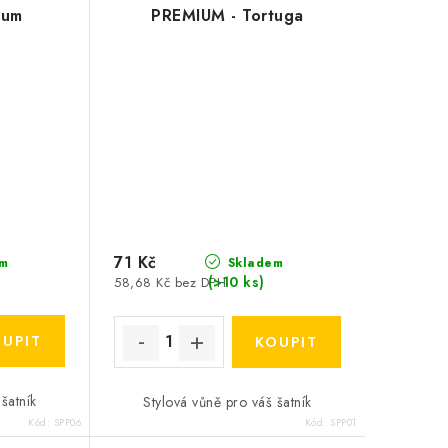
rum
PREMIUM - Tortuga
71 Kč
m
Skladem
(>10 ks)
58,68 Kč bez DPH
šatník
Stylová vůně pro váš šatník
Kód:
SPP06
Kód:
SPP01