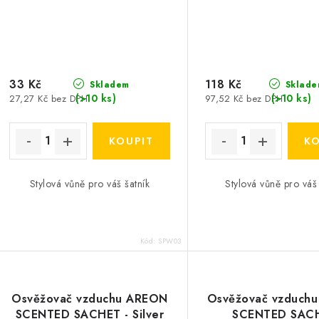
33 Kč
118 Kč
Skladem
Sklade
(>10 ks)
(>10 ks)
27,27 Kč bez DPH
97,52 Kč bez DPH
Stylová vůně pro váš šatník
Stylová vůně pro váš 
Kód:
SPW03
Osvěžovač vzduchu AREON
Osvěžovač vzduch
SCENTED SACHET - Silver
SCENTED SAC