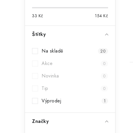
33
Kč
154
Kč
Štítky
Na skladě
20
Akce
0
Novinka
0
Tip
0
Výprodej
1
Značky