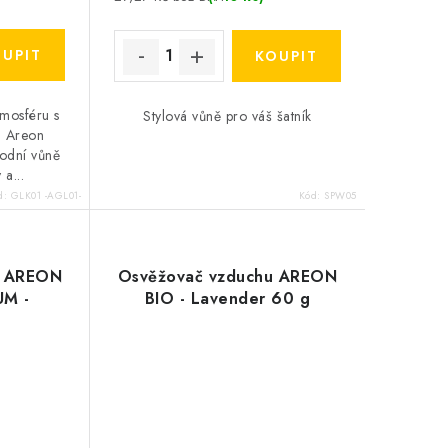
tmosféru s
Stylová vůně pro váš šatník
u Areon
rodní vůně
 a...
d:
GLK01 -AGL01-
Kód:
SPW05
u AREON
Osvěžovač vzduchu AREON
UM -
BIO - Lavender 60 g