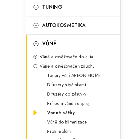
a
r
TUNING
i
n
i
AUTOKOSMETIKA
e
n
í
VŮNĚ
p
Vůně a osvěžovače do auta
a
Vůně a osvěžovače vzduchu
n
Testery vůní AREON HOME
Difuzéry s tyčinkami
e
Difuzéry do zásuvky
l
Přírodní vůně ve spreji
t
Vonné sáčky
Vůně do klimatizace
Proti molům