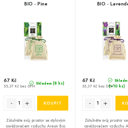
p
BIO - Pine
BIO - Lavend
n
í
s
p
p
r
r
o
o
d
d
u
u
67 Kč
67 Kč
k
Sklade
(8 ks)
Skladem
(>10 ks)
55,37 Kč bez DPH
55,37 Kč bez DPH
k
t
ů
ů
Zútulněte svůj prostor se stylovým
Zútulněte svůj prostor s
osvěžovačem vzduchu Areon Bio.
osvěžovačem vzduchu A