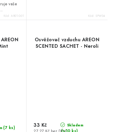
ruje vaše
..
Kód:
AB01-G01
Kód:
SPW04
u AREON
Osvěžovač vzduchu AREON
Mint
SCENTED SACHET - Neroli
33 Kč
Skladem
(7 ks)
m
(>10 ks)
27,27 Kč bez DPH