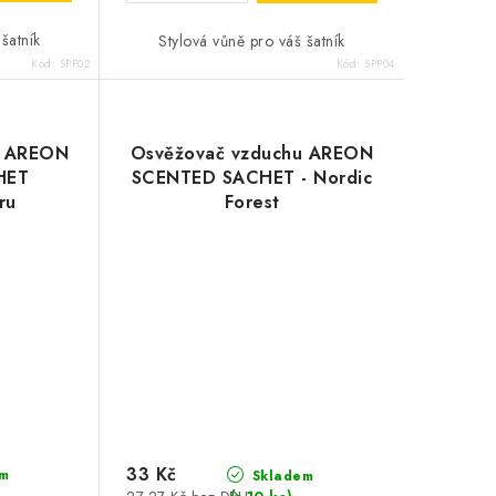
šatník
Stylová vůně pro váš šatník
Kód:
SPP02
Kód:
SPP04
u AREON
Osvěžovač vzduchu AREON
HET
SCENTED SACHET - Nordic
ru
Forest
33 Kč
m
Skladem