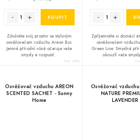
Zútulněte svůj prostor se stylovým
Zpříjemněte si domácí a
osvěžovačem vzduchu Areon Bio.
osvěžovačem vzduch
Jemná přírodní vůně očaruje vaše
Green Line. Smyslná pří
smysly a rozpustí...
okouzlí vaše smysly
Kód:
AB02
Kó
Osvěžovač vzduchu AREON
Osvěžovač vzduch
SCENTED SACHET - Sunny
NATURE PREMI
Home
LAVENDER