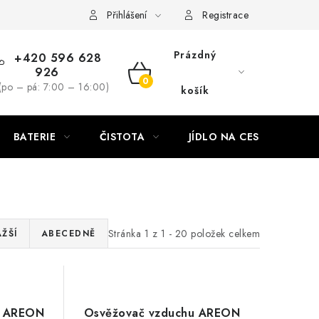
Přihlášení
Registrace
Prázdný
+420 596 628
926
NÁKUPNÍ
(po – pá: 7:00 – 16:00)
košík
KOŠÍK
BATERIE
ČISTOTA
JÍDLO NA CESTU
DO
Stránka
1
z
1
-
20
položek celkem
ŽŠÍ
ABECEDNĚ
u AREON
Osvěžovač vzduchu AREON