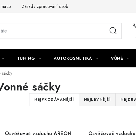
amace
Zásady zpracování osobních údajů
TUNING
AUTOKOSMETIKA
VŮNĚ
 sáčky
Vonné sáčky
Ř
NEJPRODÁVANĚJŠÍ
NEJLEVNĚJŠÍ
NEJDRA
a
V
z
ý
e
Osvěžovač vzduchu AREON
Osvěžovač vzduch