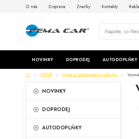
Přejít
O nás
Doprava
Značky
Kontakty
Rekl
na
obsah
NOVINKY
DOPRODEJ
AUTODOPLŇKY
Domů
VŮNĚ
Vůně a osvěžovače vzduchu
Vonné
P
K
Přeskočit
NOVINKY
kategorie
a
o
t
s
DOPRODEJ
e
t
g
AUTODOPLŇKY
r
o