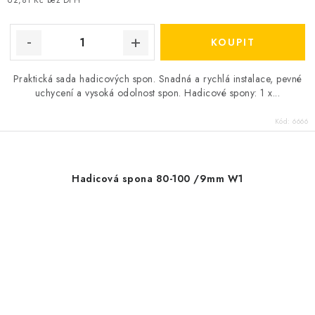
62,81 Kč bez DPH
Praktická sada hadicových spon. Snadná a rychlá instalace, pevné
uchycení a vysoká odolnost spon. Hadicové spony: 1 x...
Kód:
6666
Hadicová spona 80-100 /9mm W1