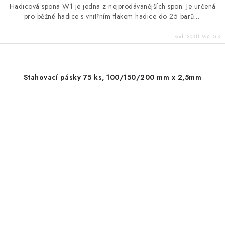
Hadicová spona W1 je jedna z nejprodávanějších spon. Je určená
pro běžné hadice s vnitřním tlakem hadice do 25 barů....
Kód:
30311_9551GS
Stahovací pásky 75 ks, 100/150/200 mm x 2,5mm