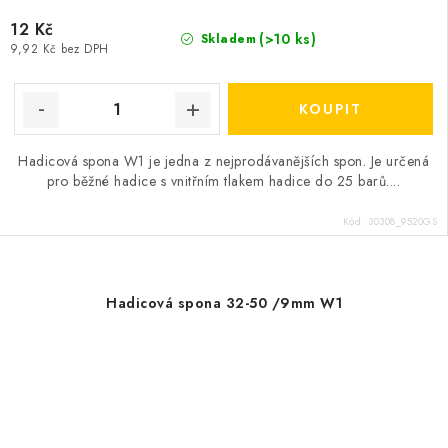
12 Kč
(>10 ks)
Skladem
9,92 Kč bez DPH
Hadicová spona W1 je jedna z nejprodávanějších spon. Je určená
pro běžné hadice s vnitřním tlakem hadice do 25 barů....
Kód:
30308_9520GS
Hadicová spona 32-50 /9mm W1