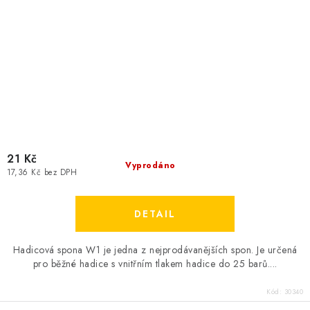
21 Kč
Vyprodáno
17,36 Kč bez DPH
Hadicová spona W1 je jedna z nejprodávanějších spon. Je určená
pro běžné hadice s vnitřním tlakem hadice do 25 barů....
Kód:
30340