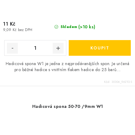
11 Kč
(>10 ks)
Skladem
9,09 Kč bez DPH
Hadicová spona W1 je jedna z nejprodávanějších spon. Je určená
pro běžné hadice s vnitřním tlakem hadice do 25 barů....
Kód:
30306_9621GS
Hadicová spona 50-70 /9mm W1