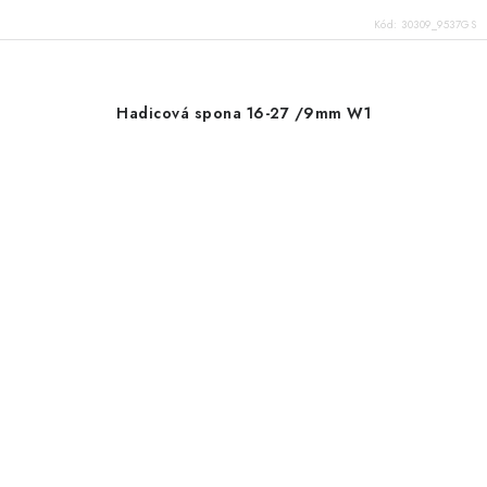
Kód:
30309_9537GS
Hadicová spona 16-27 /9mm W1