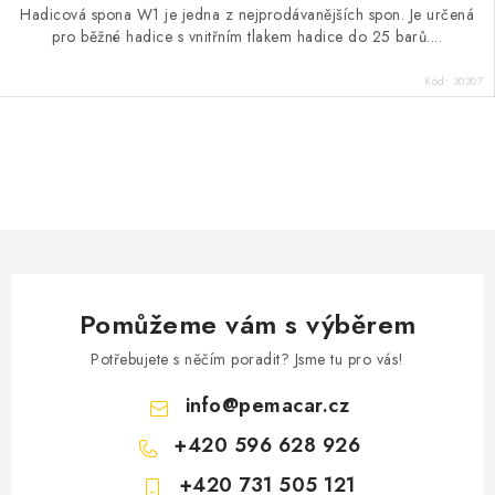
Hadicová spona W1 je jedna z nejprodávanějších spon. Je určená
pro běžné hadice s vnitřním tlakem hadice do 25 barů....
Kód:
30307
O
v
l
á
d
a
Pomůžeme vám s výběrem
c
í
Potřebujete s něčím poradit? Jsme tu pro vás!
p
info
@
pemacar.cz
r
+420 596 628 926
v
k
+420 731 505 121