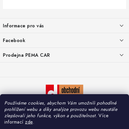
Z
á
Informace pro vás
p
a
O nás
Facebook
t
Doprava
í
Prodejna PEMA CAR
Značky
Adresa:
Kontakty
Suchardova 1687/1
702 00 Moravská Ostrava
Reklamace
Česko
Zásady zpracování osobních údajů
Otevírací hodiny:
Používáme cookies, abychom Vám umožnili pohodlné
Po – Pá: 7:30 – 16:00
So – Ne: Zavřeno
prohlížení webu a díky analýze provozu webu neustále
zlepšovali jeho funkce, výkon a použitelnost.
Více
informací
zde
.