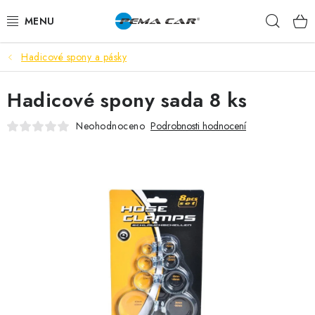
Přejít
Hleda
na
obsah
Hadicové spony a pásky
NOVINKY
Hadicové spony sada 8 ks
DOPRODEJ
Neohodnoceno
Podrobnosti hodnocení
AUTODOPLŇKY
TUNING
AUTOKOSMETIKA
VŮNĚ
BATERIE