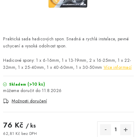
ČISTOTA
JÍDLO NA CESTU
DOMÁCNOST
Praktická sada hadicových spon. Snadná a rychlá instalace, pevné
uchycení a vysoká odolnost spon.
O nás
Doprava
Značky
Kontakty
Reklamace
Zásady zpracování osobních údajů
Hadicové spony: 1 x 6-16mm, 1 x 13-19mm, 2 x 16-25mm, 1 x 22-
32mm, 1 x 25-40mm, 1 x 40-60mm, 1 x 30-50mm
Více informací
(>10 ks)
Skladem
11.8.2026
Možnosti doručení
76 Kč
/ ks
62,81 Kč bez DPH