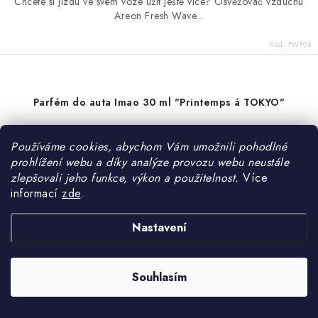
Chcete si jízdu ve svém voze užít ještě více? Osvěžovač vzduchu
Areon Fresh Wave...
Kód:
FWP03
Parfém do auta Imao 30 ml "Printemps á TOKYO"
Používáme cookies, abychom Vám umožnili pohodlné
prohlížení webu a díky analýze provozu webu neustále
zlepšovali jeho funkce, výkon a použitelnost.
Více
informací
zde
.
Nastavení
Souhlasím