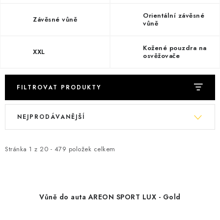
ČISTOTA
Orientální závěsné
Závěsné vůně
vůně
JÍDLO NA CESTU
Kožené pouzdra na
DOMÁCNOST
XXL
osvěžovače
O nás
Doprava
Značky
Kontakty
Reklamace
FILTROVAT PRODUKTY
Zásady zpracování osobních údajů
V
Ř
NEJPRODÁVANĚJŠÍ
ý
a
p
z
i
e
Stránka
1
z
20
-
479
položek celkem
s
n
p
í
r
p
Vůně do auta AREON SPORT LUX - Gold
o
r