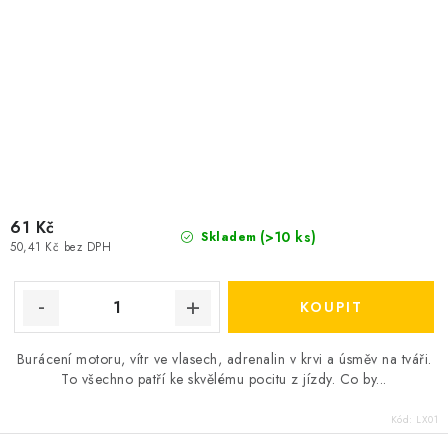
61 Kč
(>10 ks)
Skladem
50,41 Kč bez DPH
Burácení motoru, vítr ve vlasech, adrenalin v krvi a úsměv na tváři.
To všechno patří ke skvělému pocitu z jízdy. Co by...
Kód:
LX01