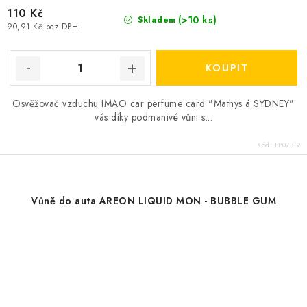
110 Kč
(>10 ks)
Skladem
90,91 Kč bez DPH
Osvěžovač vzduchu IMAO car perfume card "Mathys á SYDNEY"
vás díky podmanivé vůni s...
Kód:
PP07319
Vůně do auta AREON LIQUID MON - BUBBLE GUM