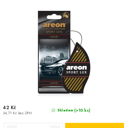
d
o
u
d
k
u
t
k
ů
t
ů
42 Kč
(>10 ks)
Skladem
34,71 Kč bez DPH