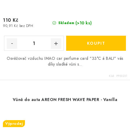
110 Kč
(>10 ks)
Skladem
90,91 Kč bez DPH
Osvěžovač vzduchu IMAO car perfume card "33°C á BALI" vás
díky sladké vůni s...
Kód:
PP00231
Vůně do auta AREON FRESH WAVE PAPER - Vanilla
Výprodej