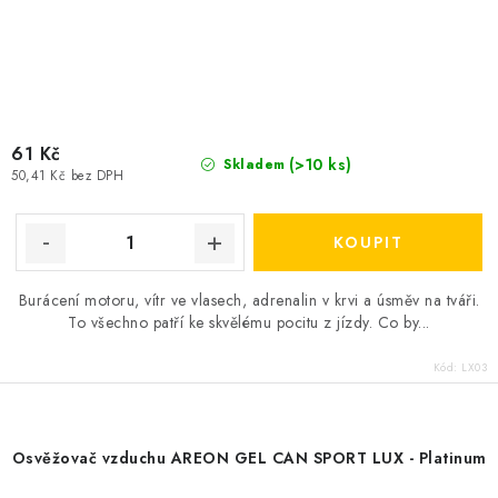
61 Kč
(>10 ks)
Skladem
50,41 Kč bez DPH
Burácení motoru, vítr ve vlasech, adrenalin v krvi a úsměv na tváři.
To všechno patří ke skvělému pocitu z jízdy. Co by...
Kód:
LX03
Osvěžovač vzduchu AREON GEL CAN SPORT LUX - Platinum