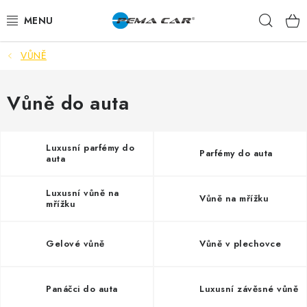
Přejít
Hleda
na
obsah
VŮNĚ
NOVINKY
DOPRODEJ
Vůně do auta
AUTODOPLŇKY
Luxusní parfémy do
Parfémy do auta
auta
TUNING
Luxusní vůně na
Vůně na mřížku
AUTOKOSMETIKA
mřížku
VŮNĚ
Gelové vůně
Vůně v plechovce
BATERIE
Panáčci do auta
Luxusní závěsné vůně