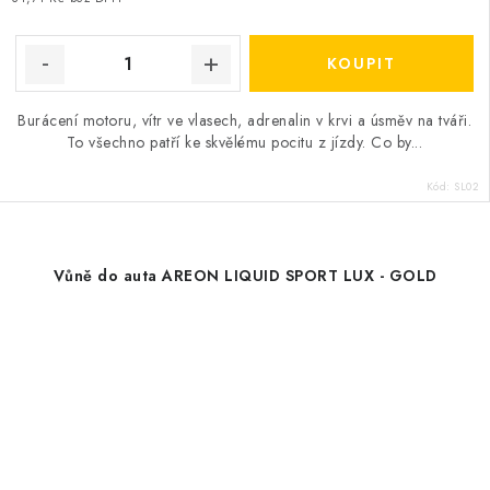
Burácení motoru, vítr ve vlasech, adrenalin v krvi a úsměv na tváři.
To všechno patří ke skvělému pocitu z jízdy. Co by...
Kód:
SL02
Vůně do auta AREON LIQUID SPORT LUX - GOLD