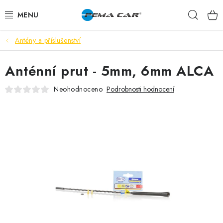
Přejít
Hleda
na
obsah
Antény a příslušenství
NOVINKY
Anténní prut - 5mm, 6mm ALCA
DOPRODEJ
Neohodnoceno
Podrobnosti hodnocení
AUTODOPLŇKY
TUNING
AUTOKOSMETIKA
VŮNĚ
BATERIE