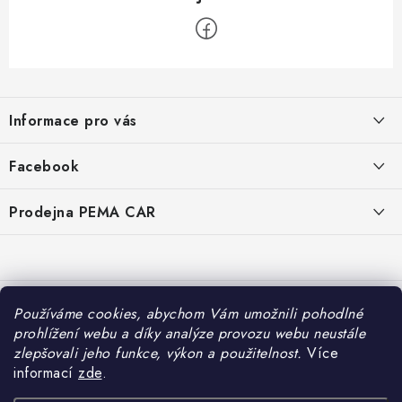
Z
á
Informace pro vás
p
a
O nás
Facebook
t
Doprava
í
Prodejna PEMA CAR
Značky
Adresa:
Kontakty
Suchardova 1687/1
702 00 Moravská Ostrava
Reklamace
Česko
Používáme cookies, abychom Vám umožnili pohodlné
Zásady zpracování osobních údajů
prohlížení webu a díky analýze provozu webu neustále
Otevírací hodiny:
zlepšovali jeho funkce, výkon a použitelnost.
Více
Po – Pá: 7:30 – 16:00
informací
zde
.
So – Ne: Zavřeno