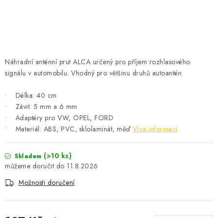
ČISTOTA
JÍDLO NA CESTU
DOMÁCNOST
Náhradní anténní prut ALCA určený pro příjem rozhlasového
signálu v automobilu. Vhodný pro většinu druhů autoantén.
O nás
Doprava
Značky
Kontakty
Reklamace
Zásady zpracování osobních údajů
• Délka: 40 cm
• Závit: 5 mm a 6 mm
• Adaptéry pro VW, OPEL, FORD
• Materiál: ABS, PVC, sklolaminát, měď
Více informací
(>10 ks)
Skladem
11.8.2026
Možnosti doručení