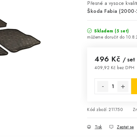
Přesné a vysoce kvali
Škoda Fabia (2000-
Skladem
(5 set)
10.8
496 Kč
/ set
409,92 Kč bez DPH
Měrná cena:
Kód zboží:
211750
Z
Tisk
Zeptat se