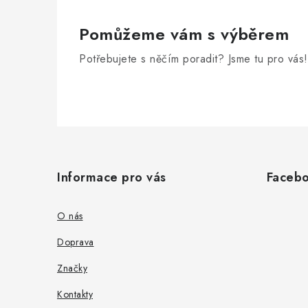
Pomůžeme vám s výběrem
Potřebujete s něčím poradit? Jsme tu pro vás!
Z
á
Informace pro vás
Faceb
p
a
O nás
t
Doprava
í
Značky
Kontakty