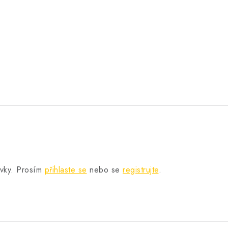
.
ěvky. Prosím
přihlaste se
nebo se
registrujte
.