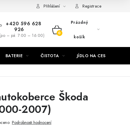
Přihlášení
Registrace
Prázdný
+420 596 628
926
NÁKUPNÍ
(po – pá: 7:00 – 16:00)
košík
KOŠÍK
BATERIE
ČISTOTA
JÍDLO NA CESTU
DO
utokoberce Škoda
2000-2007)
oceno
Podrobnosti hodnocení