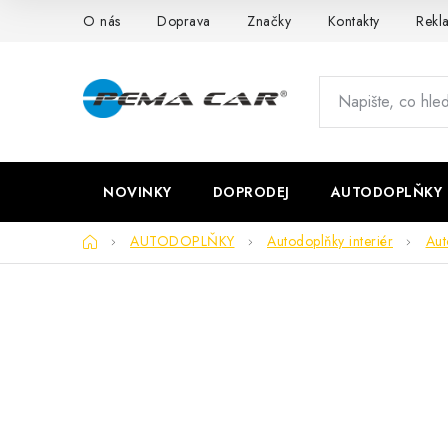
Přejít
O nás
Doprava
Značky
Kontakty
Rekl
na
obsah
NOVINKY
DOPRODEJ
AUTODOPLŇKY
Domů
AUTODOPLŇKY
Autodoplňky interiér
Aut