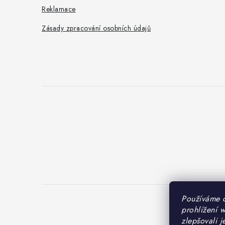
Reklamace
Zásady zpracování osobních údajů
Používáme 
prohlížení 
Cop
zlepšovali j