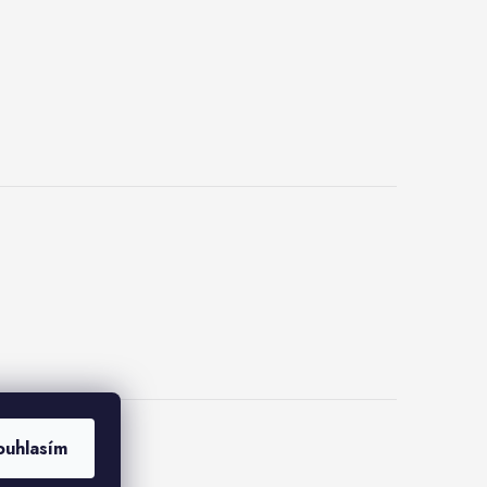
ouhlasím
kies