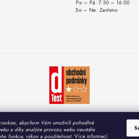
Po – Pá: 7:30 – 16:00
So – Ne: Zavřeno
cookies, abychom Vám umožnili pohodlné
S
webu a díky analýze provozu webu neustále
yright 2026
PEMA CAR s.r.o.
. Všechna práva vyhrazena.
Upravit nastavení coo
eho funkce, výkon a použitelnost.
Více informací
Vytvořil Shoptet