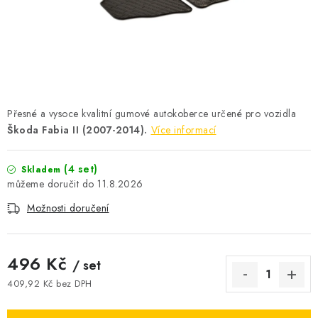
ČISTOTA
JÍDLO NA CESTU
DOMÁCNOST
Přesné a vysoce kvalitní gumové autokoberce určené pro vozidla
O nás
Doprava
Značky
Kontakty
Reklamace
Škoda Fabia II (2007-2014).
Více informací
Zásady zpracování osobních údajů
(4 set)
Skladem
11.8.2026
Možnosti doručení
496 Kč
/ set
409,92 Kč bez DPH
Měrná cena: