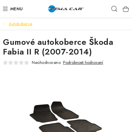
Přejít
Hleda
na
obsah
Autokoberce
NOVINKY
Gumové autokoberce Škoda
DOPRODEJ
Fabia II R (2007-2014)
AUTODOPLŇKY
Neohodnoceno
Podrobnosti hodnocení
TUNING
AUTOKOSMETIKA
VŮNĚ
BATERIE