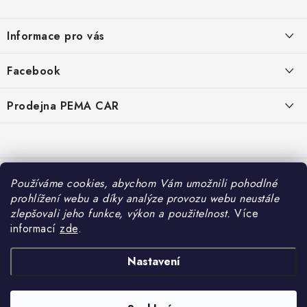
Z
á
Informace pro vás
p
a
O nás
Facebook
t
Doprava
í
Prodejna PEMA CAR
Značky
Adresa:
Kontakty
Suchardova 1687/1
702 00 Moravská Ostrava
Reklamace
Česko
Používáme cookies, abychom Vám umožnili pohodlné
Zásady zpracování osobních údajů
prohlížení webu a díky analýze provozu webu neustále
Otevírací hodiny:
zlepšovali jeho funkce, výkon a použitelnost.
Více
Po – Pá: 7:30 – 16:00
informací
zde
.
So – Ne: Zavřeno
Nastavení
Copyright 2026
PEMA CAR s.r.o.
. Všechna práva vyhrazena.
Upravit nastavení