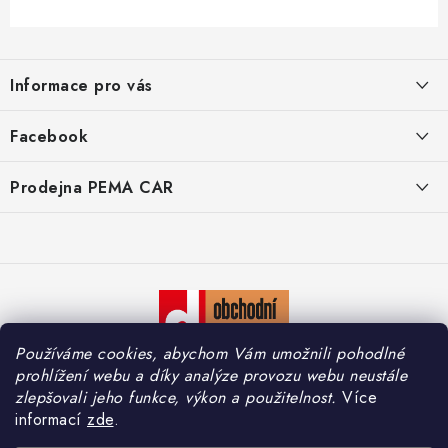
Z
á
Informace pro vás
p
a
O nás
Facebook
t
Doprava
í
Prodejna PEMA CAR
Značky
Adresa:
Kontakty
Suchardova 1687/1
702 00 Moravská Ostrava
Reklamace
Česko
Zásady zpracování osobních údajů
Otevírací hodiny:
Používáme cookies, abychom Vám umožnili pohodlné
Po – Pá: 7:30 – 16:00
So – Ne: Zavřeno
prohlížení webu a díky analýze provozu webu neustále
zlepšovali jeho funkce, výkon a použitelnost.
Více
informací
zde
.