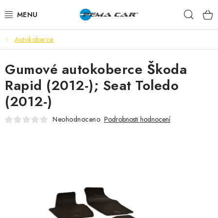
Přejít
Hleda
na
obsah
Autokoberce
NOVINKY
Gumové autokoberce Škoda
DOPRODEJ
Rapid (2012-); Seat Toledo
AUTODOPLŇKY
(2012-)
TUNING
Neohodnoceno
Podrobnosti hodnocení
AUTOKOSMETIKA
VŮNĚ
BATERIE