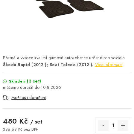
ČISTOTA
JÍDLO NA CESTU
DOMÁCNOST
O nás
Doprava
Značky
Kontakty
Reklamace
Přesné a vysoce kvalitní gumové autokoberce určené pro vozidla
Zásady zpracování osobních údajů
Škoda Rapid (2012-); Seat Toledo (2012-).
Více informací
(3 set)
Skladem
10.8.2026
Možnosti doručení
480 Kč
/ set
396,69 Kč bez DPH