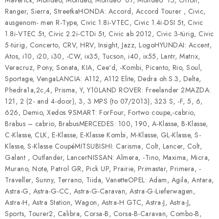
Maverick, Mondeo, Mondeo, Mondeo ’07, Mondeo ’15, Orion,
Ranger, Sierra, StreetkaHONDA: Accord, Accord Tourer , Civic,
ausgenom- men R-Type, Civic 1.8i-VTEC, Civic 1.4i-DSI 5t, Civic
1.8i-VTEC 5t, Civic 2.2i-CTDi 5t, Civic ab 2012, Civic 3-türig, Civic
5-türig, Concerto, CRV, HRV, Insight, Jazz, LogoHYUNDAI: Accent,
Atos, i10, i20, i30, -CW, ix35, Tucson, i40, ix55, Lantr, Matrix,
Veracruz, Pony, Sonata, KIA, Cee‘d, -Kombi, Picanto, Rio, Soul,
Sportage, VengaLANCIA: A112, A112 Elite, Dedra oh.S.3, Delta,
Phedra1a,2c,4, Prisma, Y, Y10LAND ROVER: Freelander 2MAZDA:
121, 2 (2- and 4-door), 3, 3 MPS (to 07/2013), 323 S, -F, 5, 6,
626, Demio, Xedos 9SMART: ForFour, Fortwo coupe,-cabrio,
Brabus – cabrio, BrabusMERCEDES: 100, 190, A-Klasse, B-Klasse,
C-Klasse, CLK, E-Klasse, E-Klasse Kombi, M-Klasse, GL-Klasse, S-
Klasse, S-Klasse CoupéMITSUBISHI: Carisma, Colt, Lancer, Colt,
Galant , Outlander, LancerNISSAN: Almera, -Tino, Maxima, Micra,
Murano, Note, Patrol GR, Pick UP, Prairie, Primastar, Primera, -
Traveller, Sunny, Terrano, Tiida, VanetteOPEL: Adam, Agila, Antara,
Astra-G, Astra-G-CC, Astra-G-Caravan, Astra-G-Lieferwagen,
Astra-H, Astra Station, Wagon, Astra-H GTC, Astra-J, Astra-J,
Sports, Tourer2, Calibra, Corsa-B, Corsa-B-Caravan, Combo-B,