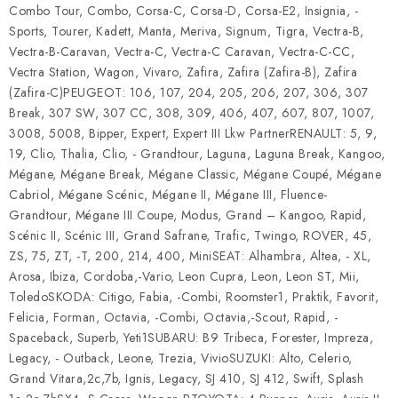
Combo Tour, Combo, Corsa-C, Corsa-D, Corsa-E2, Insignia, -
Sports, Tourer, Kadett, Manta, Meriva, Signum, Tigra, Vectra-B,
Vectra-B-Caravan, Vectra-C, Vectra-C Caravan, Vectra-C-CC,
Vectra Station, Wagon, Vivaro, Zafira, Zafira (Zafira-B), Zafira
(Zafira-C)PEUGEOT: 106, 107, 204, 205, 206, 207, 306, 307
Break, 307 SW, 307 CC, 308, 309, 406, 407, 607, 807, 1007,
3008, 5008, Bipper, Expert, Expert III Lkw PartnerRENAULT: 5, 9,
19, Clio, Thalia, Clio, - Grandtour, Laguna, Laguna Break, Kangoo,
Mégane, Mégane Break, Mégane Classic, Mégane Coupé, Mégane
Cabriol, Mégane Scénic, Mégane II, Mégane III, Fluence-
Grandtour, Mégane III Coupe, Modus, Grand – Kangoo, Rapid,
Scénic II, Scénic III, Grand Safrane, Trafic, Twingo, ROVER, 45,
ZS, 75, ZT, -T, 200, 214, 400, MiniSEAT: Alhambra, Altea, - XL,
Arosa, Ibiza, Cordoba,-Vario, Leon Cupra, Leon, Leon ST, Mii,
ToledoSKODA: Citigo, Fabia, -Combi, Roomster1, Praktik, Favorit,
Felicia, Forman, Octavia, -Combi, Octavia,-Scout, Rapid, -
Spaceback, Superb, Yeti1SUBARU: B9 Tribeca, Forester, Impreza,
Legacy, - Outback, Leone, Trezia, VivioSUZUKI: Alto, Celerio,
Grand Vitara,2c,7b, Ignis, Legacy, SJ 410, SJ 412, Swift, Splash