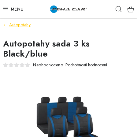
Přejít
Hleda
na
obsah
Autopotahy
NOVINKY
Autopotahy sada 3 ks
DOPRODEJ
Black/blue
AUTODOPLŇKY
Neohodnoceno
Podrobnosti hodnocení
TUNING
AUTOKOSMETIKA
VŮNĚ
BATERIE