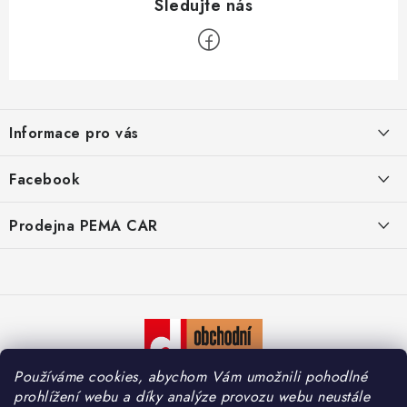
Z
á
Informace pro vás
p
a
O nás
Facebook
t
Doprava
í
Prodejna PEMA CAR
Značky
Adresa:
Kontakty
Suchardova 1687/1
702 00 Moravská Ostrava
Reklamace
Česko
Zásady zpracování osobních údajů
Otevírací hodiny:
Používáme cookies, abychom Vám umožnili pohodlné
Po – Pá: 7:30 – 16:00
So – Ne: Zavřeno
prohlížení webu a díky analýze provozu webu neustále