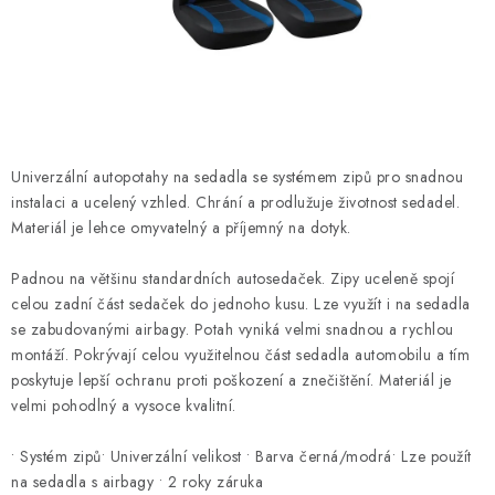
ČISTOTA
JÍDLO NA CESTU
DOMÁCNOST
Univerzální autopotahy na sedadla se systémem zipů pro snadnou
O nás
Doprava
Značky
Kontakty
Reklamace
instalaci a ucelený vzhled. Chrání a prodlužuje životnost sedadel.
Zásady zpracování osobních údajů
Materiál je lehce omyvatelný a příjemný na dotyk.
Padnou na většinu standardních autosedaček. Zipy uceleně spojí
celou zadní část sedaček do jednoho kusu. Lze využít i na sedadla
se zabudovanými airbagy. Potah vyniká velmi snadnou a rychlou
montáží. Pokrývají celou využitelnou část sedadla automobilu a tím
poskytuje lepší ochranu proti poškození a znečištění. Materiál je
velmi pohodlný a vysoce kvalitní.
• Systém zipů• Univerzální velikost • Barva černá/modrá• Lze použít
na sedadla s airbagy • 2 roky záruka