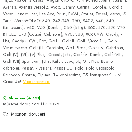
1a,2c,7bSX4, S-Cross, Wagon RTOYOTA: 4 Runner, Auris, Auris II,
Avensis, Avensis Verso12, Aygo, Camry, Carina, Corolla, Corolla
Verso, Landcruiser, Lite Ace, Prius, RAV4, Starlet, Tercel, Verso, -S,
Yaris, -VersoVOLVO: 340, 343-345, 360, S402, V40, S40
(Limousine), V40, V50 (Kombi), C30 (3-trg), S60, S70, S70 V70
BIFUEL, C70 (Coupé, Cabriolet), V70, S80, XC60VW: Caddy, -
Life, Caddy (LKW), Fox, Golf I, Golf II, Golf, Vento 1H, Golf-,
Vento syncro, Golf (III) Cabriolet, Golf, Bora, Golf (IV) Cabriolet,
Golf (V), (VI), (V) Plus, -Cross1, Jetta, Golf (V) Kombi, Golf (VII),
Golf (VII) Sportsvan, Jetta, Käfer, Lupo, 3L, Gti, New Beerle, -
cabriolet, Passat, - Variant, Passat CC, Polo, Polo Crosspolo,
Scirocco, Sharan, Tiguan, T4 Vordersitze, T5 Transporter1, Up!,
Cross Up!
Více informací
(4 set)
Skladem
11.8.2026
Možnosti doručení