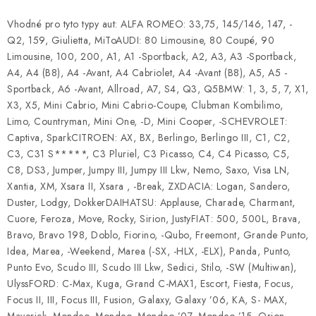
Vhodné pro tyto typy aut: ALFA ROMEO: 33,75, 145/146, 147, -
Q2, 159, Giulietta, MiToAUDI: 80 Limousine, 80 Coupé, 90
Limousine, 100, 200, A1, A1 -Sportback, A2, A3, A3 -Sportback,
A4, A4 (B8), A4 -Avant, A4 Cabriolet, A4 -Avant (B8), A5, A5 -
Sportback, A6 -Avant, Allroad, A7, S4, Q3, Q5BMW: 1, 3, 5, 7, X1,
X3, X5, Mini Cabrio, Mini Cabrio-Coupe, Clubman Kombilimo,
Limo, Countryman, Mini One, -D, Mini Cooper, -SCHEVROLET:
Captiva, SparkCITROEN: AX, BX, Berlingo, Berlingo III, C1, C2,
C3, C31 S*****, C3 Pluriel, C3 Picasso, C4, C4 Picasso, C5,
C8, DS3, Jumper, Jumpy III, Jumpy III Lkw, Nemo, Saxo, Visa LN,
Xantia, XM, Xsara II, Xsara , -Break, ZXDACIA: Logan, Sandero,
Duster, Lodgy, DokkerDAIHATSU: Applause, Charade, Charmant,
Cuore, Feroza, Move, Rocky, Sirion, JustyFIAT: 500, 500L, Brava,
Bravo, Bravo 198, Doblo, Fiorino, -Qubo, Freemont, Grande Punto,
Idea, Marea, -Weekend, Marea (-SX, -HLX, -ELX), Panda, Punto,
Punto Evo, Scudo III, Scudo III Lkw, Sedici, Stilo, -SW (Multiwan),
UlyssFORD: C-Max, Kuga, Grand C-MAX1, Escort, Fiesta, Focus,
Focus II, III, Focus III, Fusion, Galaxy, Galaxy ’06, KA, S- MAX,