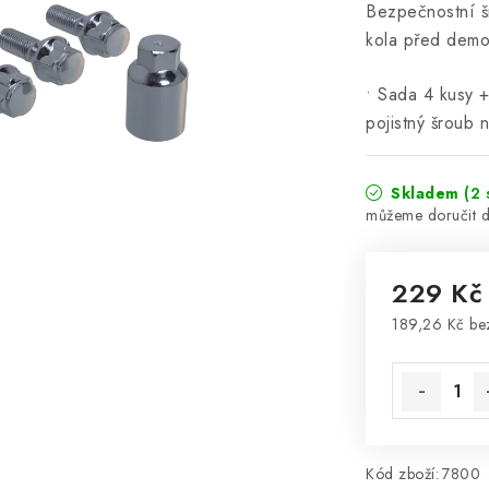
Bezpečnostní š
kola před demo
• Sada 4 kusy +
pojistný šroub 
Skladem
(2 
229 K
189,26 Kč b
Měrná cena
Kód zboží:
7800