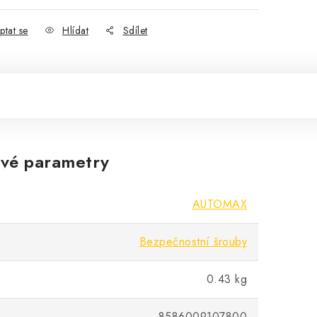
ptat se
Hlídat
Sdílet
vé parametry
AUTOMAX
Bezpečnostní šrouby
0.43 kg
8586009107800