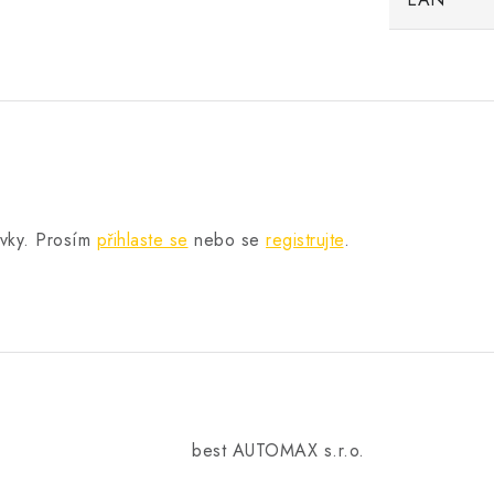
.
ěvky. Prosím
přihlaste se
nebo se
registrujte
.
best AUTOMAX s.r.o.