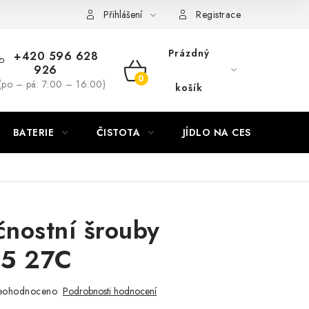
Přihlášení
Registrace
Prázdný
+420 596 628
926
NÁKUPNÍ
(po – pá: 7:00 – 16:00)
košík
KOŠÍK
BATERIE
ČISTOTA
JÍDLO NA CESTU
DO
nostní šrouby
25 27C
eohodnoceno
Podrobnosti hodnocení