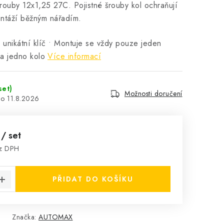
rouby 12x1,25 27C. Pojistné šrouby kol ochraňují
ntáží běžným nářadím.
 unikátní klíč • Montuje se vždy pouze jeden
na jedno kolo
Více informací
set)
Možnosti doručení
11.8.2026
č
/ set
ez DPH
:
PŘIDAT DO KOŠÍKU
Značka:
AUTOMAX