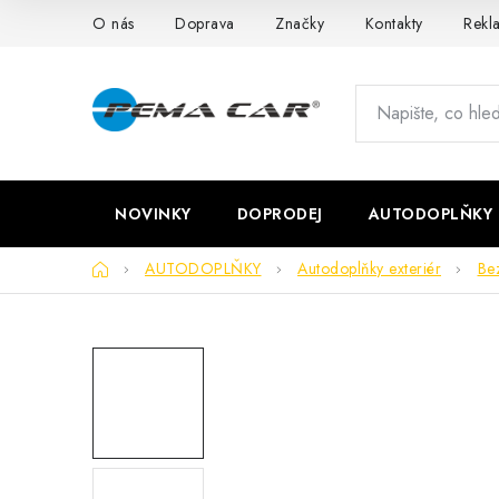
Přejít
O nás
Doprava
Značky
Kontakty
Rekl
na
obsah
NOVINKY
DOPRODEJ
AUTODOPLŇKY
Domů
AUTODOPLŇKY
Autodoplňky exteriér
Be