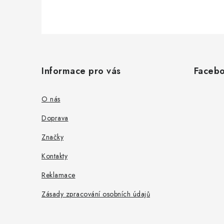
Z
á
Informace pro vás
Faceb
p
a
O nás
t
Doprava
í
Značky
Kontakty
Reklamace
Zásady zpracování osobních údajů