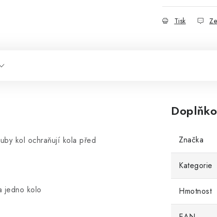
Tisk
Ze
Doplňko
Značka
uby kol ochraňují kola před
Kategorie
a jedno kolo
Hmotnost
EAN