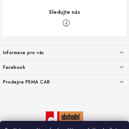
Z
á
Informace pro vás
p
a
O nás
Facebook
t
Doprava
í
Prodejna PEMA CAR
Značky
Adresa:
Kontakty
Suchardova 1687/1
702 00 Moravská Ostrava
Reklamace
Česko
Zásady zpracování osobních údajů
Otevírací hodiny: