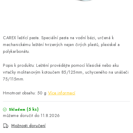
ČISTOTA
JÍDLO NA CESTU
DOMÁCNOST
CAREX leštící pasta. Speciální pasta na vodní bázi, určená k
mechanickému leštění tvrzených nejen čirých plastů, plexiskel a
O nás
Doprava
Značky
Kontakty
Reklamace
polykarbonátu.
Zásady zpracování osobních údajů
Popis k produktu: Leštění provádějte pomocí klasické nebo aku
vrtačky molitanovým kotoučem 85/125mm, uchyceného na unášeči
75/115mm.
Hmotnost obsahu: 50 g
Více informací
(5 ks)
Skladem
11.8.2026
Možnosti doručení