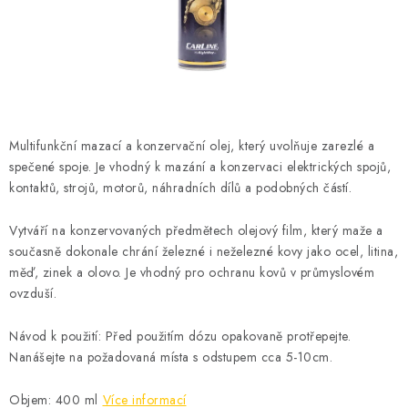
ČISTOTA
JÍDLO NA CESTU
DOMÁCNOST
Multifunkční mazací a konzervační olej, který uvolňuje zarezlé a
O nás
Doprava
Značky
Kontakty
Reklamace
spečené spoje. Je vhodný k mazání a konzervaci elektrických spojů,
Zásady zpracování osobních údajů
kontaktů, strojů, motorů, náhradních dílů a podobných částí.
Vytváří na konzervovaných předmětech olejový film, který maže a
současně dokonale chrání železné i neželezné kovy jako ocel, litina,
měď, zinek a olovo. Je vhodný pro ochranu kovů v průmyslovém
ovzduší.
Návod k použití: Před použitím dózu opakovaně protřepejte.
Nanášejte na požadovaná místa s odstupem cca 5-10cm.
Objem: 400 ml
Více informací