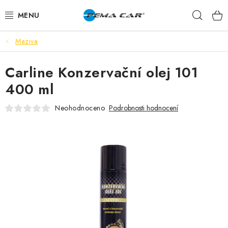
Přejít
Hleda
na
obsah
Maziva
NOVINKY
Carline Konzervační olej 101
DOPRODEJ
400 ml
AUTODOPLŇKY
Neohodnoceno
Podrobnosti hodnocení
TUNING
AUTOKOSMETIKA
VŮNĚ
BATERIE