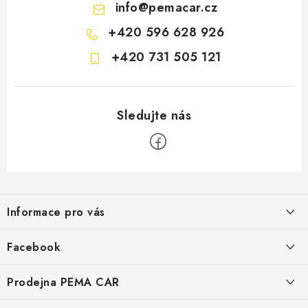
info
@
pemacar.cz
+420 596 628 926
+420 731 505 121
Z
á
Informace pro vás
p
a
O nás
Facebook
t
Doprava
í
Prodejna PEMA CAR
Značky
Adresa: