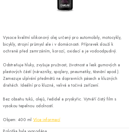
ČISTOTA
JÍDLO NA CESTU
DOMÁCNOST
Vysoce kvalitní silikonový olej určený pro automobily, motocykly,
bicykly, strojní průmysl ale i v domácnosti. Přípravek slouží k
O nás
Doprava
Značky
Kontakty
Reklamace
ochraně před zamrzáním, korozí, oxidací a je vodoodpudivý.
Zásady zpracování osobních údajů
Odstraňuje hluky, zvyšuje pružnost, životnost a lesk gumových a
plastových částí (nárazníky, spojlery, pneumatiky, těsnění apod.).
Zamezuje ulpívání předmětů na dopravních pásech a kluzných
drahách. Ideální pro kluzná, valivá a točivá zařízení.
Bez obsahu tuků, olejů, ředidel a pryskyřic. Vytváří čistý film s
vysokou tepelnou odolností.
Objem: 400 ml
Více informací
Položka byla vyprodána…