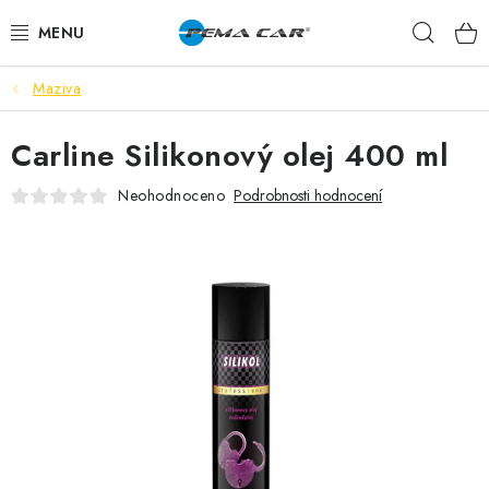
Přejít
Hleda
na
obsah
Maziva
NOVINKY
Carline Silikonový olej 400 ml
DOPRODEJ
Neohodnoceno
Podrobnosti hodnocení
AUTODOPLŇKY
TUNING
AUTOKOSMETIKA
VŮNĚ
BATERIE