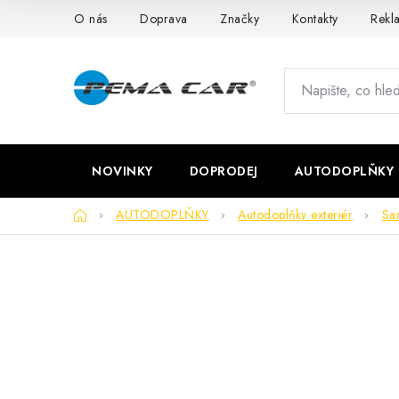
Přejít
O nás
Doprava
Značky
Kontakty
Rekl
na
obsah
NOVINKY
DOPRODEJ
AUTODOPLŇKY
Domů
AUTODOPLŇKY
Autodoplňky exteriér
Sa