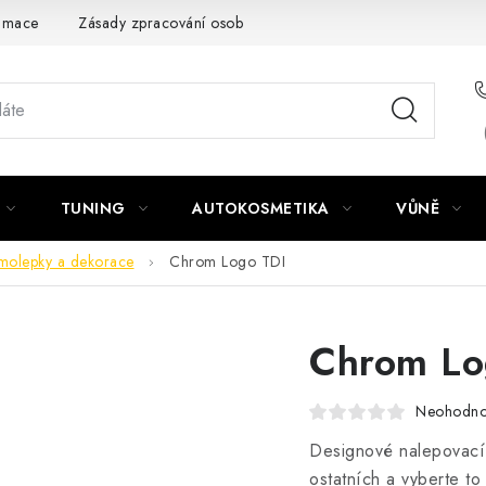
amace
Zásady zpracování osobních údajů
TUNING
AUTOKOSMETIKA
VŮNĚ
molepky a dekorace
Chrom Logo TDI
Chrom Lo
Neohodn
Designové nalepovací
ostatních a vyberte to