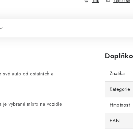
Tisk
Zeptat se
Doplňko
Značka
te své auto od ostatních a
Kategorie
 je vybrané místo na vozidle
Hmotnost
EAN