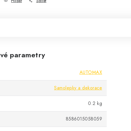
Hlídat
Sdílet
vé parametry
AUTOMAX
Samolepky a dekorace
0.2 kg
8586015058059