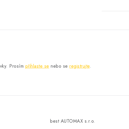
.
ěvky. Prosím
přihlaste se
nebo se
registrujte
.
best AUTOMAX s.r.o.