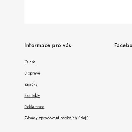
Z
á
Informace pro vás
Faceb
p
a
O nás
t
Doprava
í
Značky
Kontakty
Reklamace
Zásady zpracování osobních údajů