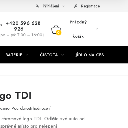
Přihlášení
Registrace
Prázdný
+420 596 628
926
NÁKUPNÍ
(po – pá: 7:00 – 16:00)
košík
KOŠÍK
BATERIE
ČISTOTA
JÍDLO NA CESTU
DO
go TDI
oceno
Podrobnosti hodnocení
 chromové logo TDI. Odlište své auto od
 správné místo pro nelepení.