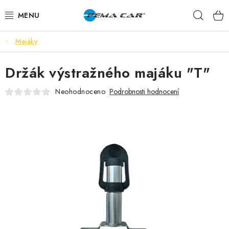
Přejít
Hleda
na
obsah
Majáky
NOVINKY
Držák výstražného majáku "T"
DOPRODEJ
Neohodnoceno
Podrobnosti hodnocení
AUTODOPLŇKY
TUNING
AUTOKOSMETIKA
VŮNĚ
BATERIE