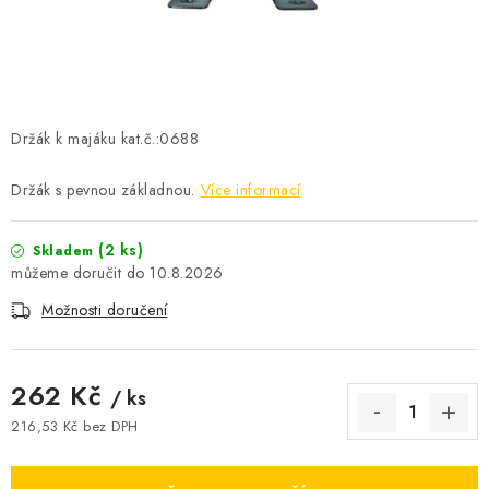
ČISTOTA
JÍDLO NA CESTU
DOMÁCNOST
Držák k majáku kat.č.:0688
O nás
Doprava
Značky
Kontakty
Reklamace
Držák s pevnou základnou.
Více informací
Zásady zpracování osobních údajů
(2 ks)
Skladem
10.8.2026
Možnosti doručení
262 Kč
/ ks
216,53 Kč bez DPH
Měrná cena: