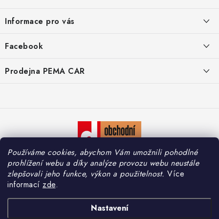
á
Informace pro vás
p
a
O nás
Facebook
t
Doprava
í
Prodejna PEMA CAR
Značky
Adresa:
Kontakty
Suchardova 1687/1
702 00 Moravská Ostrava
Reklamace
Česko
Zásady zpracování osobních údajů
Otevírací hodiny:
Používáme cookies, abychom Vám umožnili pohodlné
Po – Pá: 7:30 – 16:00
So – Ne: Zavřeno
prohlížení webu a díky analýze provozu webu neustále
zlepšovali jeho funkce, výkon a použitelnost.
Více
informací
zde
.
Copyright 2026
PEMA CAR s.r.o.
. Všechna práva vyhrazena.
Upravit nastavení
Nastavení
cookies