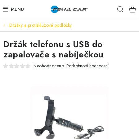
Přejít
Hleda
na
obsah
Držáky a protiskluzové podložky
NOVINKY
Držák telefonu s USB do
DOPRODEJ
zapalovače s nabíječkou
AUTODOPLŇKY
Neohodnoceno
Podrobnosti hodnocení
TUNING
AUTOKOSMETIKA
VŮNĚ
BATERIE