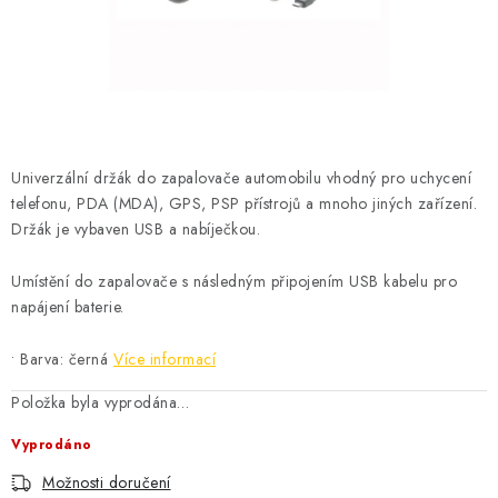
ČISTOTA
JÍDLO NA CESTU
DOMÁCNOST
Univerzální držák do zapalovače automobilu vhodný pro uchycení
O nás
Doprava
Značky
Kontakty
Reklamace
telefonu, PDA (MDA), GPS, PSP přístrojů a mnoho jiných zařízení.
Zásady zpracování osobních údajů
Držák je vybaven USB a nabíječkou.
Umístění do zapalovače s následným připojením USB kabelu pro
napájení baterie.
• Barva: černá
Více informací
Položka byla vyprodána…
Vyprodáno
Možnosti doručení