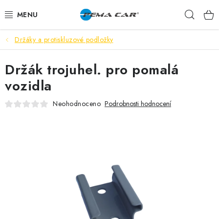
Přejít
Hleda
na
obsah
Držáky a protiskluzové podložky
NOVINKY
Držák trojuhel. pro pomalá
DOPRODEJ
vozidla
AUTODOPLŇKY
Neohodnoceno
Podrobnosti hodnocení
TUNING
AUTOKOSMETIKA
VŮNĚ
BATERIE