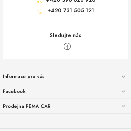
+420 731 505 121
Z
á
Informace pro vás
p
a
O nás
Facebook
t
Doprava
í
Prodejna PEMA CAR
Značky
Adresa:
Kontakty
Suchardova 1687/1
702 00 Moravská Ostrava