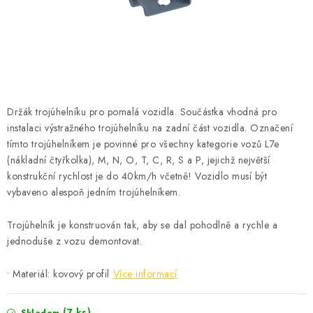
ČISTOTA
JÍDLO NA CESTU
DOMÁCNOST
Držák trojúhelníku pro pomalá vozidla. Součástka vhodná pro
O nás
Doprava
Značky
Kontakty
Reklamace
instalaci výstražného trojúhelníku na zadní část vozidla. Označení
Zásady zpracování osobních údajů
tímto trojúhelníkem je povinné pro všechny kategorie vozů L7e
(nákladní čtyřkolka), M, N, O, T, C, R, S a P, jejichž největší
konstrukční rychlost je do 40km/h včetně! Vozidlo musí být
vybaveno alespoň jedním trojúhelníkem.
Trojúhelník je konstruován tak, aby se dal pohodlně a rychle a
jednoduše z vozu demontovat.
• Materiál: kovový profil
Více informací
(7 ks)