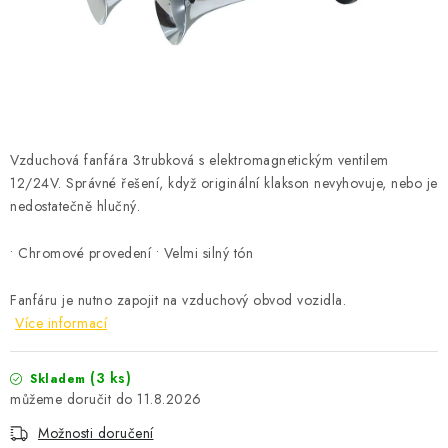
ČISTOTA
JÍDLO NA CESTU
DOMÁCNOST
Vzduchová fanfára 3trubková s elektromagnetickým ventilem
O nás
Doprava
Značky
Kontakty
Reklamace
12/24V. Správné řešení, když originální klakson nevyhovuje, nebo je
Zásady zpracování osobních údajů
nedostatečně hlučný.
• Chromové provedení • Velmi silný tón
Fanfáru je nutno zapojit na vzduchový obvod vozidla.
Více informací
(3 ks)
Skladem
11.8.2026
Možnosti doručení