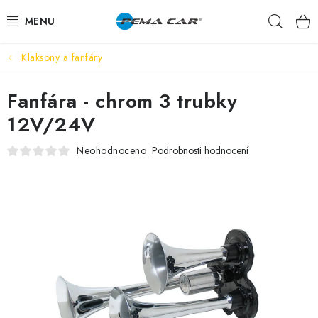
Přejít
Hleda
na
obsah
Klaksony a fanfáry
NOVINKY
Fanfára - chrom 3 trubky
DOPRODEJ
12V/24V
AUTODOPLŇKY
Neohodnoceno
Podrobnosti hodnocení
TUNING
AUTOKOSMETIKA
VŮNĚ
BATERIE