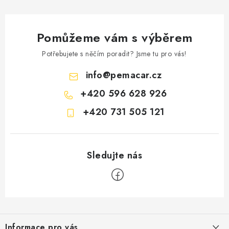
Pomůžeme vám s výběrem
Potřebujete s něčím poradit? Jsme tu pro vás!
info
@
pemacar.cz
+420 596 628 926
+420 731 505 121
Z
á
Informace pro vás