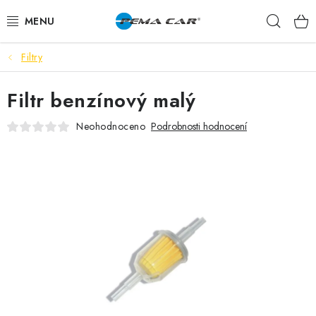
Přejít
Hleda
na
obsah
Filtry
NOVINKY
Filtr benzínový malý
DOPRODEJ
Neohodnoceno
Podrobnosti hodnocení
AUTODOPLŇKY
TUNING
AUTOKOSMETIKA
VŮNĚ
BATERIE