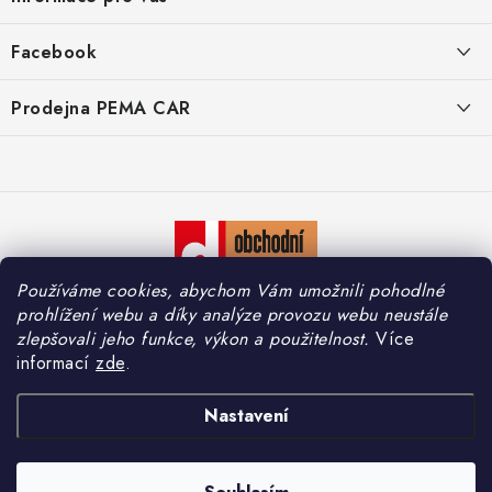
p
a
O nás
Facebook
t
Doprava
í
Prodejna PEMA CAR
Značky
Adresa:
Kontakty
Suchardova 1687/1
702 00 Moravská Ostrava
Reklamace
Česko
Zásady zpracování osobních údajů
Otevírací hodiny:
Používáme cookies, abychom Vám umožnili pohodlné
Po – Pá: 7:30 – 16:00
So – Ne: Zavřeno
prohlížení webu a díky analýze provozu webu neustále
zlepšovali jeho funkce, výkon a použitelnost.
Více
informací
zde
.
Copyright 2026
PEMA CAR s.r.o.
. Všechna práva vyhrazena.
Upravit nastavení
Nastavení
cookies
Vytvořil Shoptet