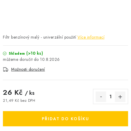
ČISTOTA
JÍDLO NA CESTU
DOMÁCNOST
Filtr benzínový malý - univerzální použití
Více informací
O nás
Doprava
Značky
Kontakty
Reklamace
(>10 ks)
Skladem
Zásady zpracování osobních údajů
10.8.2026
Možnosti doručení
26 Kč
/ ks
21,49 Kč bez DPH
Měrná cena:
PŘIDAT DO KOŠÍKU