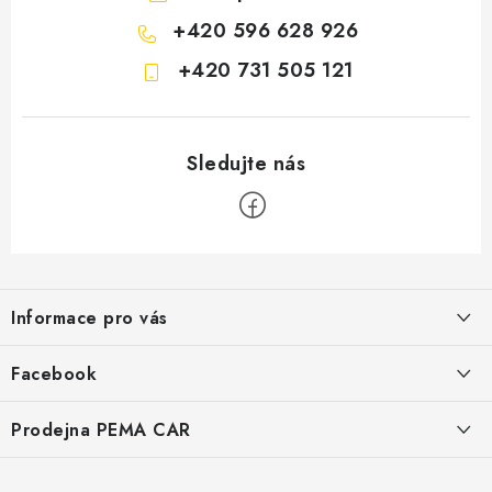
+420 596 628 926
+420 731 505 121
Z
á
Informace pro vás
p
a
O nás
Facebook
t
Doprava
í
Prodejna PEMA CAR
Značky
Adresa:
Kontakty