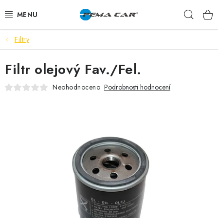
Přejít
Hleda
na
obsah
Filtry
NOVINKY
Filtr olejový Fav./Fel.
DOPRODEJ
Neohodnoceno
Podrobnosti hodnocení
AUTODOPLŇKY
TUNING
AUTOKOSMETIKA
VŮNĚ
BATERIE