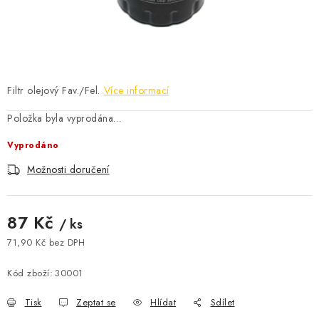
ČISTOTA
JÍDLO NA CESTU
DOMÁCNOST
Filtr olejový Fav./Fel.
Více informací
O nás
Doprava
Značky
Kontakty
Reklamace
Položka byla vyprodána…
Zásady zpracování osobních údajů
Vyprodáno
Možnosti doručení
87 Kč
/ ks
71,90 Kč bez DPH
Měrná cena:
Kód zboží:
30001
Tisk
Zeptat se
Hlídat
Sdílet