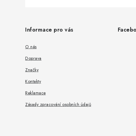
Z
á
Informace pro vás
Faceb
p
a
O nás
t
Doprava
í
Značky
Kontakty
Reklamace
Zásady zpracování osobních údajů