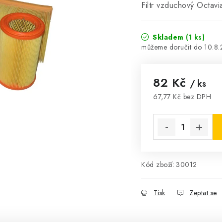
Filtr vzduchový Octav
Skladem
(1 ks)
10.8
82 Kč
/ ks
67,77 Kč bez DPH
Měrná cena:
Kód zboží:
30012
Tisk
Zeptat se