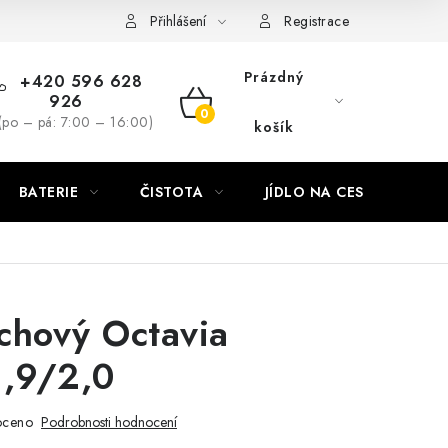
Přihlášení
Registrace
Prázdný
+420 596 628
926
NÁKUPNÍ
(po – pá: 7:00 – 16:00)
košík
KOŠÍK
BATERIE
ČISTOTA
JÍDLO NA CESTU
DO
uchový Octavia
1,9/2,0
oceno
Podrobnosti hodnocení