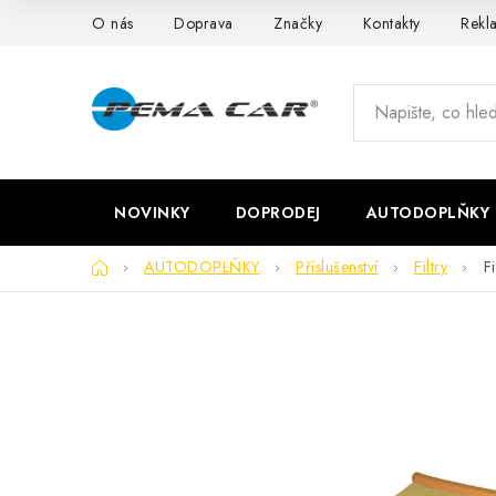
Přejít
O nás
Doprava
Značky
Kontakty
Rekl
na
obsah
NOVINKY
DOPRODEJ
AUTODOPLŇKY
Domů
AUTODOPLŇKY
Příslušenství
Filtry
F