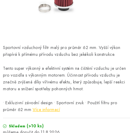
ČISTOTA
JÍDLO NA CESTU
DOMÁCNOST
Sportovní vzduchový filtr malý pro průměr 62 mm. Vyšší výkon
O nás
Doprava
Značky
Kontakty
Reklamace
přispívá k přímému přívodu vzduchu bez jakékoli konstrukce.
Zásady zpracování osobních údajů
Tento super výkonný a efektivní systém na čištění vzduchu je určen
pro vozidla s výkonným motorem. Účinnost přívodu vzduchu je
značně zvýšená díky vířivému efektu, který způsobuje, lepší reakci
motoru a snížení spotřeby pohonných hmot.
• Exkluzivní závodní design • Sportovní zvuk • Použití filtru pro
průměr 62 mm
Více informací
(>10 ks)
Skladem
11.8.2026