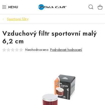
Přejít
Hleda
na
obsah
Sportovní filtry
NOVINKY
Vzduchový filtr sportovní malý
DOPRODEJ
6,2 cm
AUTODOPLŇKY
Neohodnoceno
Podrobnosti hodnocení
TUNING
AUTOKOSMETIKA
VŮNĚ
BATERIE