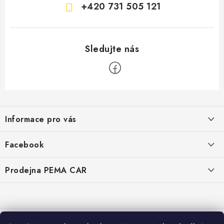
+420 731 505 121
Z
á
Informace pro vás
p
a
O nás
Facebook
t
Doprava
í
Prodejna PEMA CAR
Značky
Adresa:
Kontakty
Suchardova 1687/1
702 00 Moravská Ostrava
Reklamace
Česko