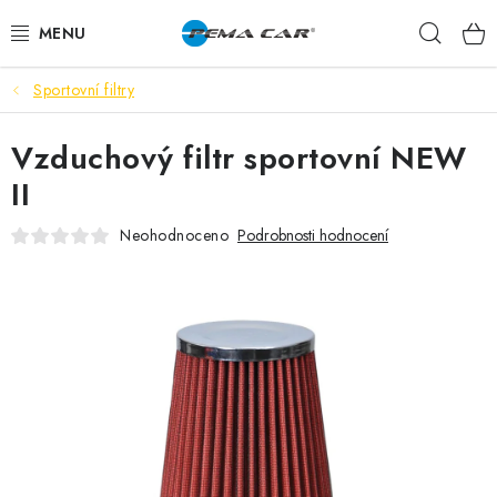
Přejít
Hleda
na
obsah
Sportovní filtry
NOVINKY
Vzduchový filtr sportovní NEW
DOPRODEJ
II
AUTODOPLŇKY
Neohodnoceno
Podrobnosti hodnocení
TUNING
AUTOKOSMETIKA
VŮNĚ
BATERIE