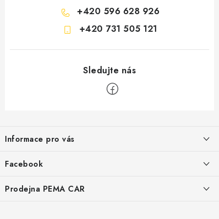
+420 596 628 926
+420 731 505 121
Z
á
Informace pro vás
p
a
O nás
Facebook
t
Doprava
í
Prodejna PEMA CAR
Značky
Adresa:
Kontakty
Suchardova 1687/1