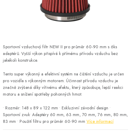
ČISTOTA
JÍDLO NA CESTU
DOMÁCNOST
Sportovní vzduchový filtr NEW II pro průměr 60-90 mm s 6ks
O nás
Doprava
Značky
Kontakty
Reklamace
adaptérů. Vyšší výkon přispívá k přímému přívodu vzduchu bez
Zásady zpracování osobních údajů
jakékoli konstrukce.
Tento super výkonný a efektivní systém na čištění vzduchu je určen
pro vozidla s výkonným motorem. Účinnost přívodu vzduchu je
značně zvýšená díky vířivému efektu, který způsobuje, lepší reakci
motoru a snížení spotřeby pohonných hmot.
• Rozměr: 148 x 89 x 122 mm • Exkluzivní závodní design •
Sportovní zvuk• Adaptéry 60 mm, 63 mm, 70 mm, 76 mm, 80 mm,
83 mm • Použití filtru pro průměr 60-90 mm
Více informací