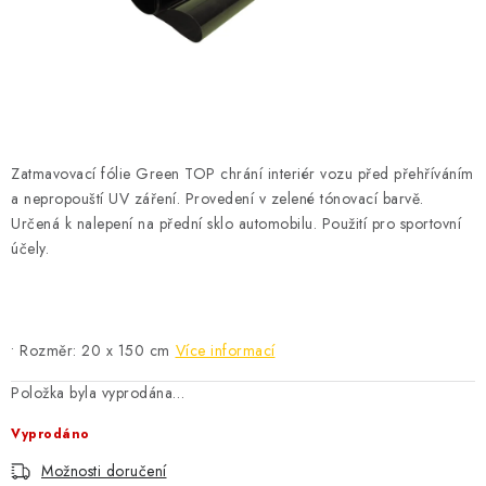
ČISTOTA
JÍDLO NA CESTU
DOMÁCNOST
Zatmavovací fólie Green TOP chrání interiér vozu před přehříváním
O nás
Doprava
Značky
Kontakty
Reklamace
a nepropouští UV záření. Provedení v zelené tónovací barvě.
Zásady zpracování osobních údajů
Určená k nalepení na přední sklo automobilu. Použití pro sportovní
účely.
• Rozměr: 20 x 150 cm
Více informací
Položka byla vyprodána…
Vyprodáno
Možnosti doručení