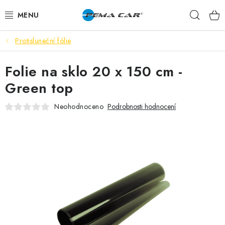
Přejít
Hleda
na
obsah
Protisluneční fólie
NOVINKY
Folie na sklo 20 x 150 cm -
DOPRODEJ
Green top
AUTODOPLŇKY
Neohodnoceno
Podrobnosti hodnocení
TUNING
AUTOKOSMETIKA
VŮNĚ
BATERIE