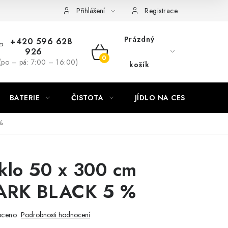
Přihlášení
Registrace
Prázdný
+420 596 628
926
NÁKUPNÍ
(po – pá: 7:00 – 16:00)
košík
KOŠÍK
BATERIE
ČISTOTA
JÍDLO NA CESTU
DO
%
sklo 50 x 300 cm
ARK BLACK 5 %
oceno
Podrobnosti hodnocení