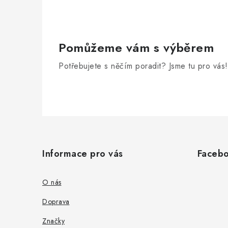
Pomůžeme vám s výběrem
Potřebujete s něčím poradit? Jsme tu pro vás!
Z
á
Informace pro vás
Faceb
p
a
O nás
t
Doprava
í
Značky