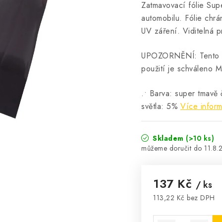
Zatmavovací fólie Sup
automobilu. Fólie chrá
UV záření. Viditelná p
UPOZORNĚNÍ: Tento typ
použití je schváleno
.• Barva: super tmavě
světla: 5%
Více infor
Skladem
(>10 ks)
11.8.
137 Kč
/ ks
113,22 Kč bez DPH
Měrná cena: