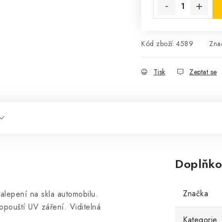
Kód zboží:
4589
Zna
Tisk
Zeptat se
Doplňko
Značka
alepení na skla automobilu.
opouští UV záření. Viditelná
Kategorie