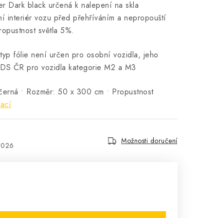
er Dark black určená k nalepení na skla
ní interiér vozu před přehříváním a nepropouští
ropustnost světla 5%.
 fólie není určen pro osobní vozidla, jeho
 MDS ČR pro vozidla kategorie M2 a M3
 černá • Rozměr: 50 x 300 cm • Propustnost
mací
Možnosti doručení
2026