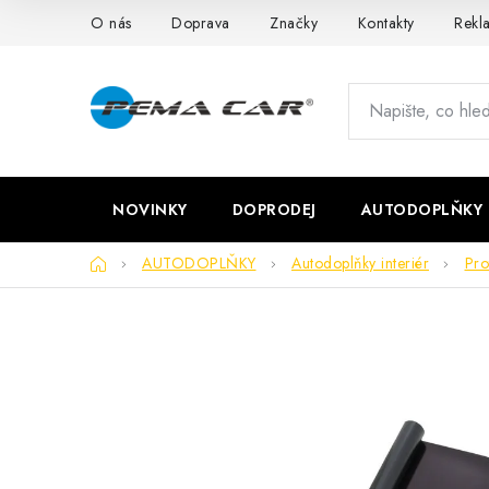
Přejít
O nás
Doprava
Značky
Kontakty
Rekl
na
obsah
NOVINKY
DOPRODEJ
AUTODOPLŇKY
Domů
AUTODOPLŇKY
Autodoplňky interiér
Pro