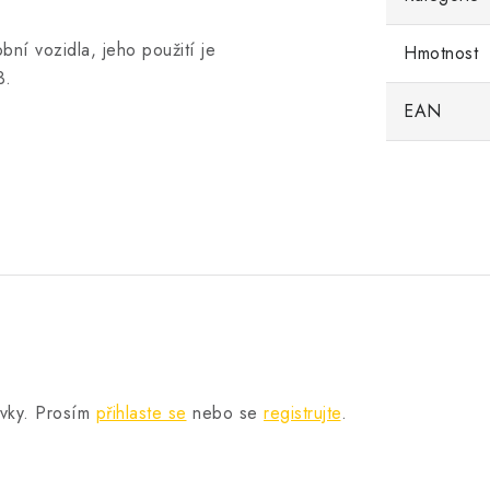
bní vozidla, jeho použití je
Hmotnost
3.
EAN
.
ěvky. Prosím
přihlaste se
nebo se
registrujte
.