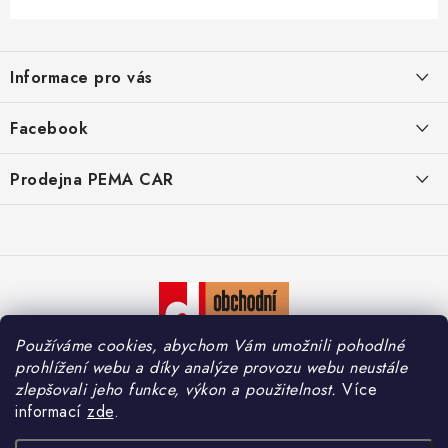
Z
á
Informace pro vás
p
a
O nás
Facebook
t
Doprava
í
Prodejna PEMA CAR
Značky
Adresa:
Kontakty
Suchardova 1687/1
702 00 Moravská Ostrava
Reklamace
Česko
Zásady zpracování osobních údajů
Otevírací hodiny:
Používáme cookies, abychom Vám umožnili pohodlné
Po – Pá: 7:30 – 16:00
So – Ne: Zavřeno
prohlížení webu a díky analýze provozu webu neustále
zlepšovali jeho funkce, výkon a použitelnost.
Více
informací
zde
.