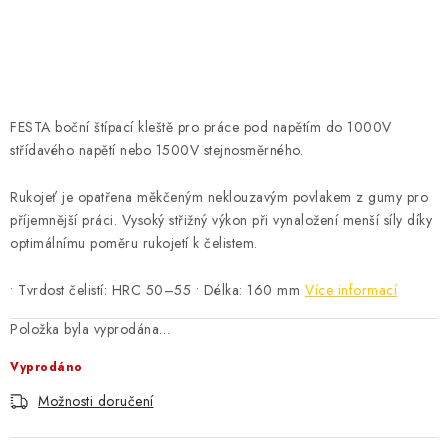
ČISTOTA
JÍDLO NA CESTU
DOMÁCNOST
FESTA boční štípací kleště pro práce pod napětím do 1000V
střídavého napětí nebo 1500V stejnosměrného.
O nás
Doprava
Značky
Kontakty
Reklamace
Zásady zpracování osobních údajů
Rukojeť je opatřena měkčeným neklouzavým povlakem z gumy pro
příjemnější práci. Vysoký střižný výkon při vynaložení menší síly díky
optimálnímu poměru rukojetí k čelistem.
• Tvrdost čelistí: HRC 50–55 • Délka: 160 mm
Více informací
Položka byla vyprodána…
Vyprodáno
Možnosti doručení