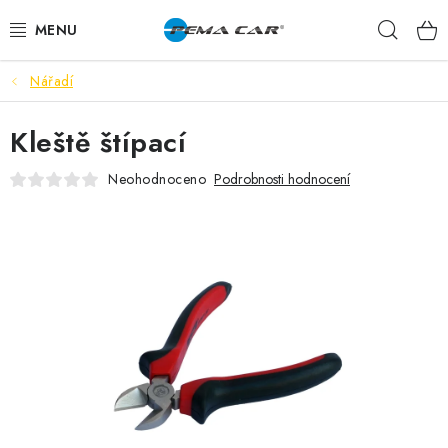
Přejít
Hleda
na
obsah
Nářadí
NOVINKY
Kleště štípací
DOPRODEJ
Neohodnoceno
Podrobnosti hodnocení
AUTODOPLŇKY
TUNING
AUTOKOSMETIKA
VŮNĚ
BATERIE