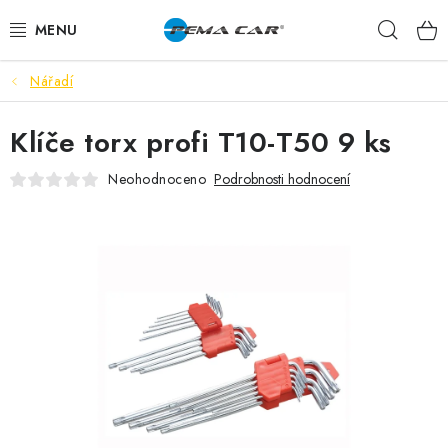
Přejít
Hleda
na
obsah
Nářadí
NOVINKY
Klíče torx profi T10-T50 9 ks
DOPRODEJ
Neohodnoceno
Podrobnosti hodnocení
AUTODOPLŇKY
TUNING
AUTOKOSMETIKA
VŮNĚ
BATERIE