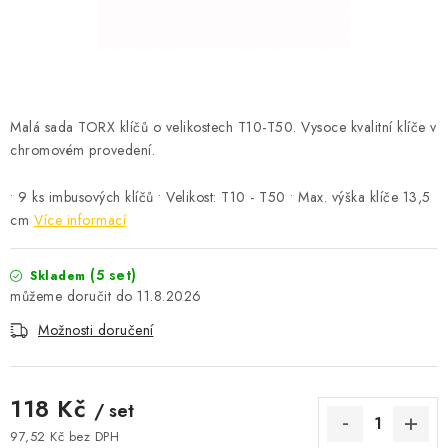
ČISTOTA
JÍDLO NA CESTU
DOMÁCNOST
Malá sada TORX klíčů o velikostech T10-T50. Vysoce kvalitní klíče v
chromovém provedení.
O nás
Doprava
Značky
Kontakty
Reklamace
Zásady zpracování osobních údajů
• 9 ks imbusových klíčů • Velikost: T10 - T50 • Max. výška klíče 13,5
cm
Více informací
(5 set)
Skladem
11.8.2026
Možnosti doručení
118 Kč
/ set
97,52 Kč bez DPH