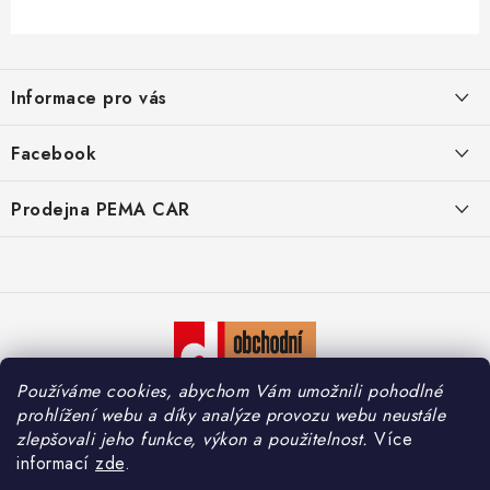
Z
á
Informace pro vás
p
a
O nás
Facebook
t
Doprava
í
Prodejna PEMA CAR
Značky
Adresa:
Kontakty
Suchardova 1687/1
702 00 Moravská Ostrava
Reklamace
Česko
Zásady zpracování osobních údajů
Otevírací hodiny:
Používáme cookies, abychom Vám umožnili pohodlné
Po – Pá: 7:30 – 16:00
So – Ne: Zavřeno
prohlížení webu a díky analýze provozu webu neustále
zlepšovali jeho funkce, výkon a použitelnost.
Více
informací
zde
.