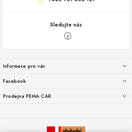
Z
á
Informace pro vás
p
a
O nás
Facebook
t
Doprava
í
Prodejna PEMA CAR
Značky
Adresa:
Kontakty
Suchardova 1687/1
702 00 Moravská Ostrava
Reklamace
Česko