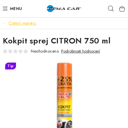
Přejít
Hleda
na
obsah
Čistění interiéru
NOVINKY
Kokpit sprej CITRON 750 ml
DOPRODEJ
Neohodnoceno
Podrobnosti hodnocení
AUTODOPLŇKY
Tip
TUNING
AUTOKOSMETIKA
VŮNĚ
BATERIE