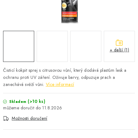
ČISTOTA
JÍDLO NA CESTU
DOMÁCNOST
+ další (1)
O nás
Doprava
Značky
Kontakty
Reklamace
Zásady zpracování osobních údajů
Čisticí kokpit sprej s citrusovou vůní, který dodává plastům lesk a
ochranu proti UV záření. Oživuje barvy, odpuzuje prach a
zanechává svěží vůni.
Více informací
(>10 ks)
Skladem
11.8.2026
Možnosti doručení