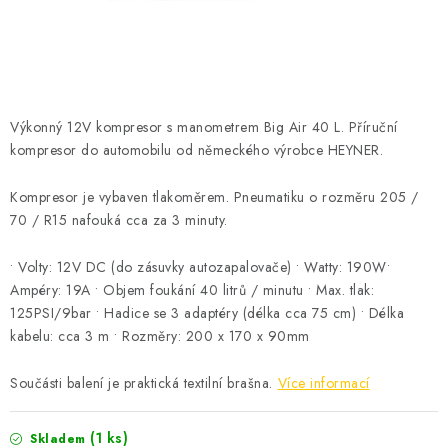
ČISTOTA
JÍDLO NA CESTU
DOMÁCNOST
Výkonný 12V kompresor s manometrem Big Air 40 L. Příruční
kompresor do automobilu od německého výrobce HEYNER.
O nás
Doprava
Značky
Kontakty
Reklamace
Zásady zpracování osobních údajů
Kompresor je vybaven tlakoměrem. Pneumatiku o rozměru 205 /
70 / R15 nafouká cca za 3 minuty.
• Volty: 12V DC (do zásuvky autozapalovače) • Watty: 190W•
Ampéry: 19A • Objem foukání 40 litrů / minutu • Max. tlak:
125PSI/9bar • Hadice se 3 adaptéry (délka cca 75 cm) • Délka
kabelu: cca 3 m • Rozměry: 200 x 170 x 90mm
Součásti balení je praktická textilní brašna.
Více informací
(1 ks)
Skladem