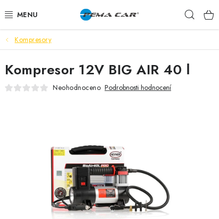
Přejít
Hleda
na
obsah
Kompresory
NOVINKY
Kompresor 12V BIG AIR 40 l
DOPRODEJ
Neohodnoceno
Podrobnosti hodnocení
AUTODOPLŇKY
TUNING
AUTOKOSMETIKA
VŮNĚ
BATERIE