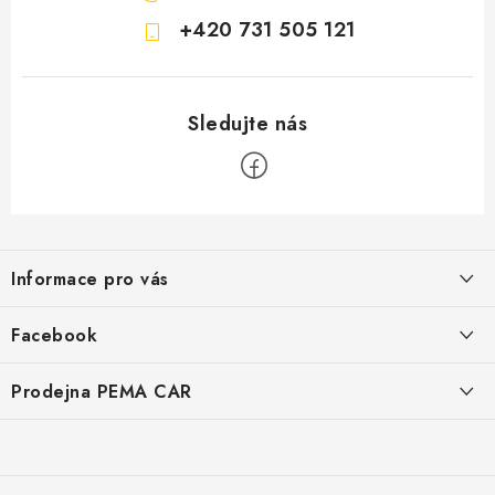
+420 731 505 121
Z
á
Informace pro vás
p
a
O nás
Facebook
t
Doprava
í
Prodejna PEMA CAR
Značky
Adresa:
Kontakty
Suchardova 1687/1
702 00 Moravská Ostrava
Reklamace