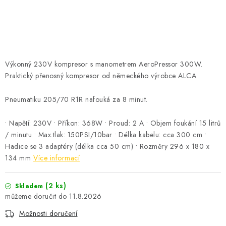
ČISTOTA
JÍDLO NA CESTU
DOMÁCNOST
Výkonný 230V kompresor s manometrem AeroPressor 300W.
Praktický přenosný kompresor od německého výrobce ALCA.
O nás
Doprava
Značky
Kontakty
Reklamace
Zásady zpracování osobních údajů
Pneumatiku 205/70 R1R nafouká za 8 minut.
• Napětí: 230V • Příkon: 368W • Proud: 2 A • Objem foukání 15 litrů
/ minutu • Max.tlak: 150PSI/10bar • Délka kabelu: cca 300 cm •
Hadice se 3 adaptéry (délka cca 50 cm) • Rozměry 296 x 180 x
134 mm
Více informací
(2 ks)
Skladem
11.8.2026
Možnosti doručení