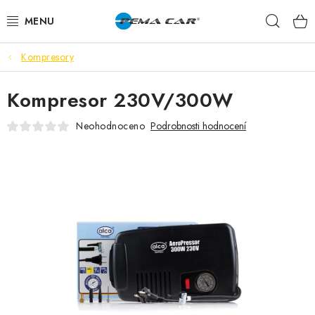
Přejít
Hleda
na
obsah
Kompresory
NOVINKY
Kompresor 230V/300W
DOPRODEJ
Neohodnoceno
Podrobnosti hodnocení
AUTODOPLŇKY
TUNING
AUTOKOSMETIKA
VŮNĚ
BATERIE