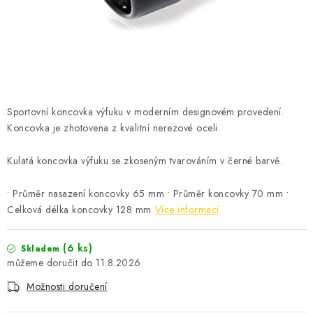
ČISTOTA
JÍDLO NA CESTU
DOMÁCNOST
Sportovní koncovka výfuku v moderním designovém provedení.
O nás
Doprava
Značky
Kontakty
Reklamace
Koncovka je zhotovena z kvalitní nerezové oceli.
Zásady zpracování osobních údajů
Kulatá koncovka výfuku se zkoseným tvarováním v černé barvě.
• Průměr nasazení koncovky 65 mm • Průměr koncovky 70 mm •
Celková délka koncovky 128 mm
Více informací
(6 ks)
Skladem
11.8.2026
Možnosti doručení