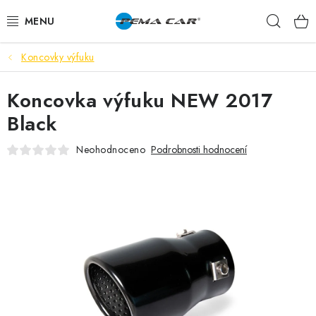
Přejít
Hleda
na
obsah
Koncovky výfuku
NOVINKY
Koncovka výfuku NEW 2017
DOPRODEJ
Black
AUTODOPLŇKY
Neohodnoceno
Podrobnosti hodnocení
TUNING
AUTOKOSMETIKA
VŮNĚ
BATERIE