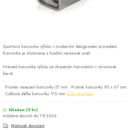
ČISTOTA
JÍDLO NA CESTU
DOMÁCNOST
Sportovní koncovka výfuku v moderním designovém provedení.
O nás
Doprava
Značky
Kontakty
Reklamace
Koncovka je zhotovena z kvalitní nerezové oceli.
Zásady zpracování osobních údajů
Hranatá koncovka výfuku se zkoseným tvarováním v chromové
barvě.
• Průměr nasazení koncovky 57 mm • Průměr koncovky 95 x 67 mm
• Celková délka koncovky 170 mm
Více informací
(5 ks)
Skladem
7.8.2026
Možnosti doručení