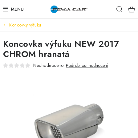
Přejít
Hleda
na
obsah
Koncovky výfuku
NOVINKY
Koncovka výfuku NEW 2017
DOPRODEJ
CHROM hranatá
AUTODOPLŇKY
Neohodnoceno
Podrobnosti hodnocení
TUNING
AUTOKOSMETIKA
VŮNĚ
BATERIE