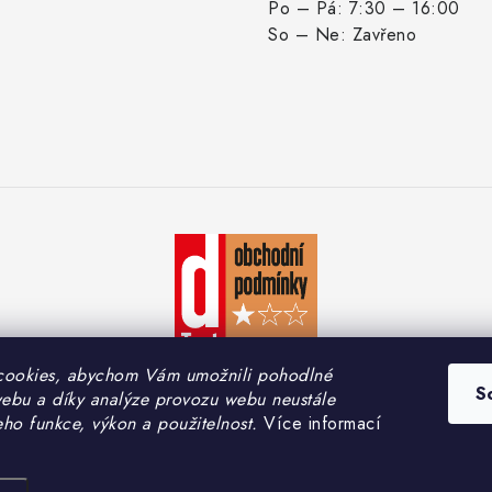
Po – Pá: 7:30 – 16:00
So – Ne: Zavřeno
cookies, abychom Vám umožnili pohodlné
S
webu a díky analýze provozu webu neustále
eho funkce, výkon a použitelnost.
Více informací
yright 2026
PEMA CAR s.r.o.
. Všechna práva vyhrazena.
Upravit nastavení coo
Vytvořil Shoptet