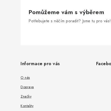
Pomůžeme vám s výběrem
Potřebujete s něčím poradit? Jsme tu pro vás!
Z
á
Informace pro vás
Faceb
p
a
O nás
t
Doprava
í
Značky
Kontakty