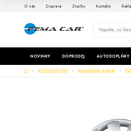
Přejít
O nás
Doprava
Značky
Kontakty
Rekl
na
obsah
NOVINKY
DOPRODEJ
AUTODOPLŇKY
Domů
AUTODOPLŇKY
Autodoplňky exteriér
Pok