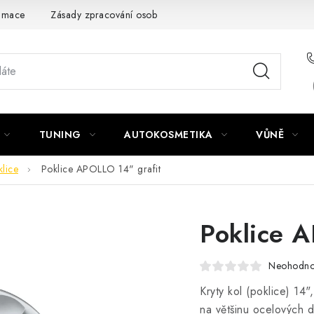
amace
Zásady zpracování osobních údajů
TUNING
AUTOKOSMETIKA
VŮNĚ
lice
Poklice APOLLO 14" grafit
Poklice A
Neohodn
Kryty kol (poklice) 14
na většinu ocelových d