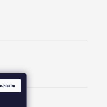
ouhlasím
kies