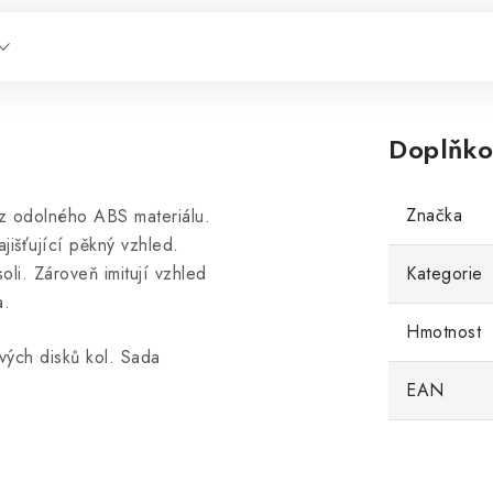
Doplňko
Značka
z odolného ABS materiálu.
išťující pěkný vzhled.
li. Zároveň imitují vzhled
Kategorie
a.
Hmotnost
ových disků kol. Sada
EAN