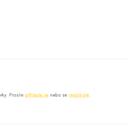
.
ěvky. Prosím
přihlaste se
nebo se
registrujte
.