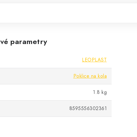
vé parametry
LEOPLAST
Poklice na kola
1.8 kg
8595556302361