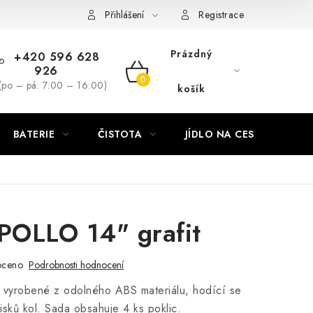
Přihlášení
Registrace
Prázdný
+420 596 628
926
NÁKUPNÍ
(po – pá: 7:00 – 16:00)
košík
KOŠÍK
BATERIE
ČISTOTA
JÍDLO NA CESTU
DO
POLLO 14" grafit
oceno
Podrobnosti hodnocení
", vyrobené z odolného ABS materiálu, hodící se
isků kol. Sada obsahuje 4 ks poklic.