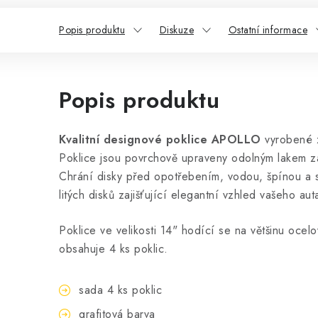
Popis produktu
Diskuze
Ostatní informace
Popis produktu
Kvalitní designové poklice APOLLO
vyrobené 
Poklice jsou povrchově upraveny odolným lakem zaj
Chrání disky před opotřebením, vodou, špínou a so
litých disků zajišťující elegantní vzhled vašeho aut
Poklice ve velikosti 14" hodící se na většinu ocel
obsahuje 4 ks poklic.
sada 4 ks poklic
grafitová barva