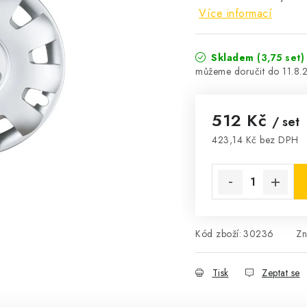
Více informací
Skladem
(3,75 set)
11.8.
512 Kč
/ set
423,14 Kč bez DPH
Měrná cena:
Kód zboží:
30236
Zn
Tisk
Zeptat se