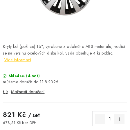
ČISTOTA
JÍDLO NA CESTU
DOMÁCNOST
Kryty kol (poklice) 16", vyrobené z odolného ABS materiálu, hodící
O nás
Doprava
Značky
Kontakty
Reklamace
se na většinu ocelových disků kol. Sada obsahuje 4 ks poklic.
Zásady zpracování osobních údajů
Více informací
(4 set)
Skladem
11.8.2026
Možnosti doručení
821 Kč
/ set
678,51 Kč bez DPH
Měrná cena: