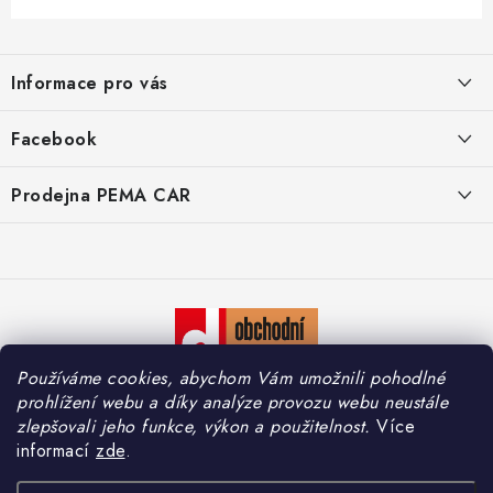
Z
á
Informace pro vás
p
a
O nás
Facebook
t
Doprava
í
Prodejna PEMA CAR
Značky
Adresa:
Kontakty
Suchardova 1687/1
702 00 Moravská Ostrava
Reklamace
Česko
Zásady zpracování osobních údajů
Otevírací hodiny:
Používáme cookies, abychom Vám umožnili pohodlné
Po – Pá: 7:30 – 16:00
So – Ne: Zavřeno
prohlížení webu a díky analýze provozu webu neustále
zlepšovali jeho funkce, výkon a použitelnost.
Více
informací
zde
.