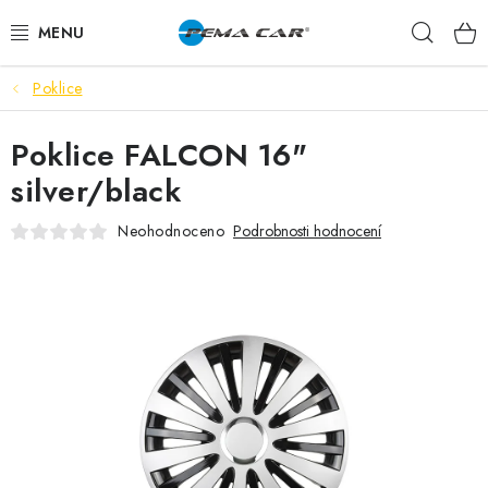
Přejít
Hleda
na
obsah
Poklice
NOVINKY
Poklice FALCON 16"
DOPRODEJ
silver/black
AUTODOPLŇKY
Neohodnoceno
Podrobnosti hodnocení
TUNING
AUTOKOSMETIKA
VŮNĚ
BATERIE