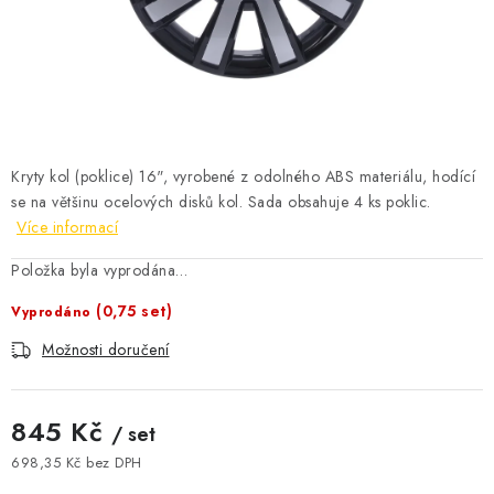
ČISTOTA
JÍDLO NA CESTU
DOMÁCNOST
Kryty kol (poklice) 16", vyrobené z odolného ABS materiálu, hodící
O nás
Doprava
Značky
Kontakty
Reklamace
se na většinu ocelových disků kol. Sada obsahuje 4 ks poklic.
Zásady zpracování osobních údajů
Více informací
Položka byla vyprodána…
(0,75 set)
Vyprodáno
Možnosti doručení
845 Kč
/ set
698,35 Kč bez DPH
Měrná cena: