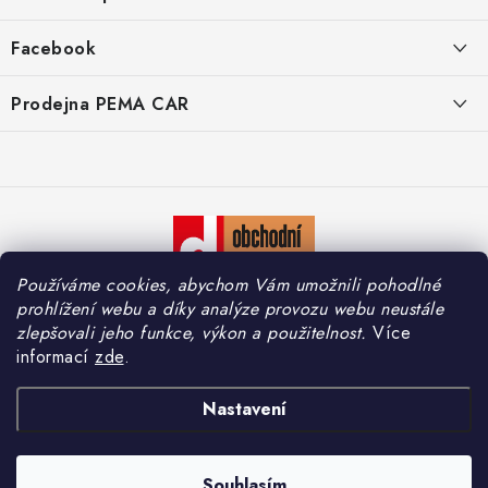
p
a
O nás
Facebook
t
Doprava
í
Prodejna PEMA CAR
Značky
Adresa:
Kontakty
Suchardova 1687/1
702 00 Moravská Ostrava
Reklamace
Česko
Zásady zpracování osobních údajů
Otevírací hodiny:
Používáme cookies, abychom Vám umožnili pohodlné
Po – Pá: 7:30 – 16:00
So – Ne: Zavřeno
prohlížení webu a díky analýze provozu webu neustále
zlepšovali jeho funkce, výkon a použitelnost.
Více
informací
zde
.
Copyright 2026
PEMA CAR s.r.o.
. Všechna práva vyhrazena.
Upravit nastavení
Nastavení
cookies
Vytvořil Shoptet
Souhlasím