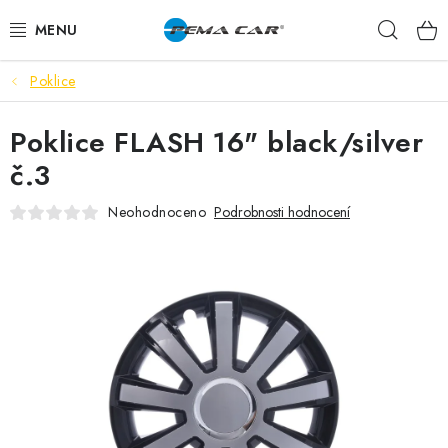
Přejít
Hleda
na
obsah
Poklice
NOVINKY
Poklice FLASH 16" black/silver
DOPRODEJ
č.3
AUTODOPLŇKY
Neohodnoceno
Podrobnosti hodnocení
TUNING
AUTOKOSMETIKA
VŮNĚ
BATERIE