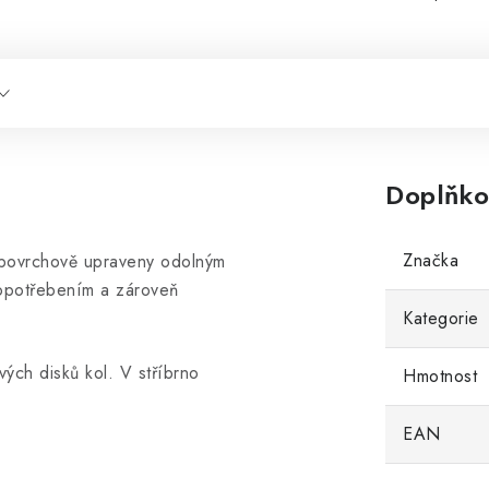
Doplňko
Značka
 povrchově upraveny odolným
 opotřebením a zároveň
Kategorie
vých disků kol. V stříbrno
Hmotnost
EAN