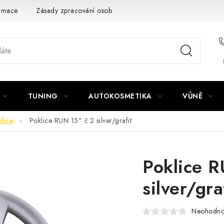
amace
Zásady zpracování osobních údajů
TUNING
AUTOKOSMETIKA
VŮNĚ
lice
Poklice RUN 15" č.2 silver/grafit
Poklice 
silver/gra
Neohodn