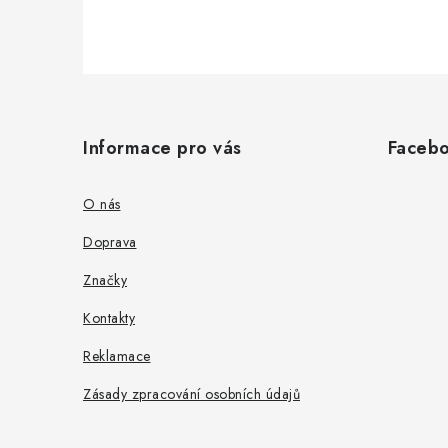
Z
á
Informace pro vás
Faceb
p
a
O nás
t
Doprava
í
Značky
Kontakty
Reklamace
Zásady zpracování osobních údajů