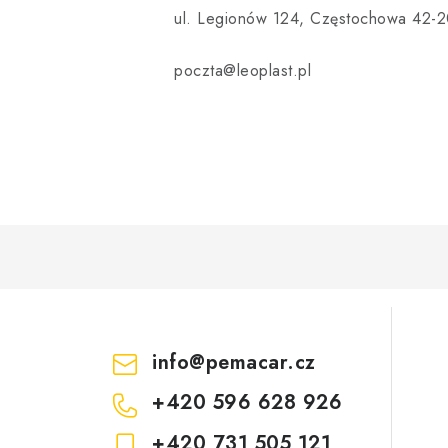
ul. Legionów 124, Częstochowa 42-2
poczta@leoplast.pl
info
@
pemacar.cz
+420 596 628 926
+420 731 505 121