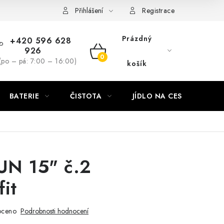
Přihlášení
Registrace
Prázdný
+420 596 628
926
NÁKUPNÍ
(po – pá: 7:00 – 16:00)
košík
KOŠÍK
BATERIE
ČISTOTA
JÍDLO NA CESTU
DO
RUN 15" č.2
fit
oceno
Podrobnosti hodnocení