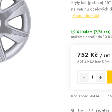
Kryty kol (poklice) 15
na většinu ocelových d
Více informací
Skladem
(7,75 set)
10.8
752 Kč
/ set
621,49 Kč bez DPH
Měrná cena:
Kód zboží:
30414
Zn
Tisk
Zeptat se