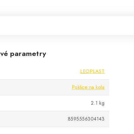
vé parametry
LEOPLAST
Poklice na kola
2.1 kg
8595556304143