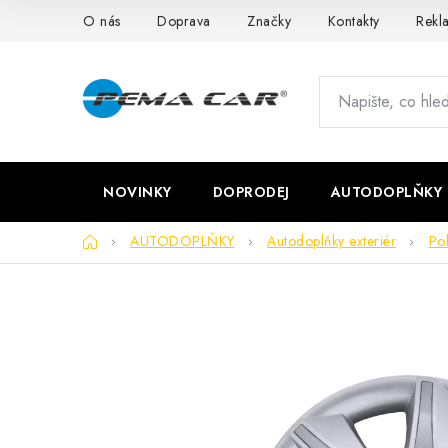
Přejít
O nás
Doprava
Značky
Kontakty
Rekl
na
obsah
NOVINKY
DOPRODEJ
AUTODOPLŇKY
Domů
AUTODOPLŇKY
Autodoplňky exteriér
Pok