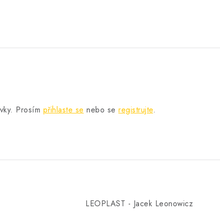
.
ěvky. Prosím
přihlaste se
nebo se
registrujte
.
LEOPLAST - Jacek Leonowicz