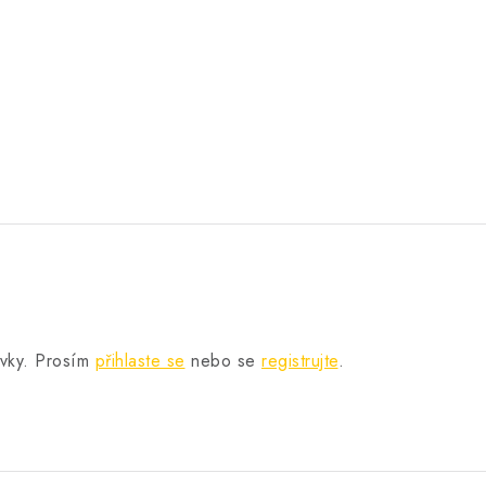
.
ěvky. Prosím
přihlaste se
nebo se
registrujte
.