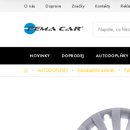
Přejít
O nás
Doprava
Značky
Kontakty
Rekl
na
obsah
NOVINKY
DOPRODEJ
AUTODOPLŇKY
Domů
AUTODOPLŇKY
Autodoplňky exteriér
Pok