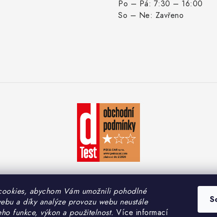
Po – Pá: 7:30 – 16:00
So – Ne: Zavřeno
cookies, abychom Vám umožnili pohodlné
S
webu a díky analýze provozu webu neustále
yright 2026
PEMA CAR s.r.o.
. Všechna práva vyhrazena.
Upravit nastavení coo
eho funkce, výkon a použitelnost.
Více informací
Vytvořil Shoptet