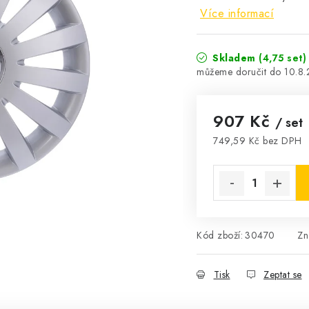
Více informací
Skladem
(4,75 set)
10.8
907 Kč
/ set
749,59 Kč bez DPH
Měrná cena:
Kód zboží:
30470
Zn
Tisk
Zeptat se