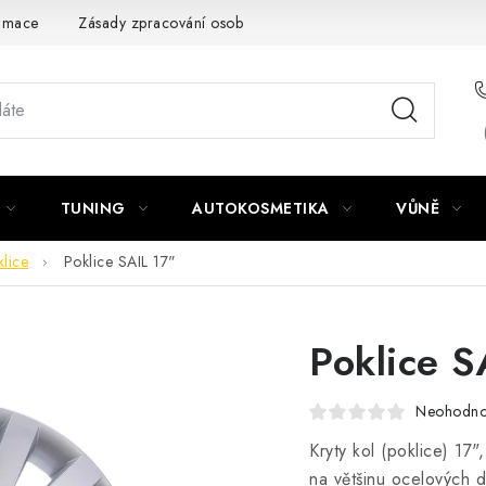
amace
Zásady zpracování osobních údajů
TUNING
AUTOKOSMETIKA
VŮNĚ
lice
Poklice SAIL 17"
Poklice S
Neohodn
Kryty kol (poklice) 17
na většinu ocelových d