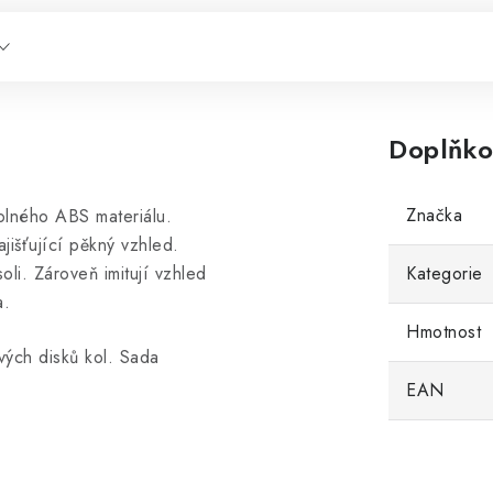
Doplňko
Značka
lného ABS materiálu.
išťující pěkný vzhled.
li. Zároveň imitují vzhled
Kategorie
a.
Hmotnost
ových disků kol. Sada
EAN