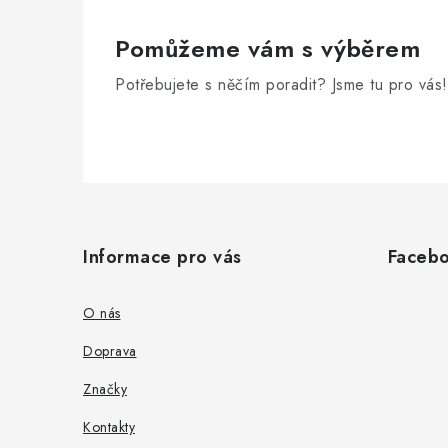
Pomůžeme vám s výběrem
Potřebujete s něčím poradit? Jsme tu pro vás!
Z
á
Informace pro vás
Faceb
p
a
O nás
t
Doprava
í
Značky
Kontakty