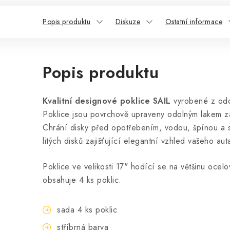
Popis produktu
Diskuze
Ostatní informace
Popis produktu
Kvalitní designové poklice SAIL
vyrobené z odo
Poklice jsou povrchově upraveny odolným lakem zaj
Chrání disky před opotřebením, vodou, špínou a so
litých disků zajišťující elegantní vzhled vašeho aut
Poklice ve velikosti 17" hodící se na většinu ocel
obsahuje 4 ks poklic.
sada 4 ks poklic
stříbrná barva