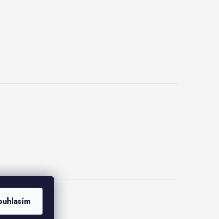
ouhlasím
kies