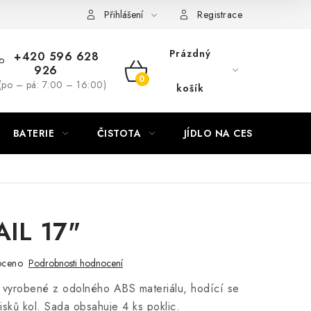
Přihlášení
Registrace
Prázdný
+420 596 628
926
NÁKUPNÍ
(po – pá: 7:00 – 16:00)
košík
KOŠÍK
BATERIE
ČISTOTA
JÍDLO NA CESTU
DO
AIL 17"
oceno
Podrobnosti hodnocení
", vyrobené z odolného ABS materiálu, hodící se
isků kol. Sada obsahuje 4 ks poklic.