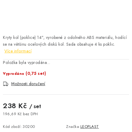
ČISTOTA
JÍDLO NA CESTU
DOMÁCNOST
Kryty kol (poklice) 14", vyrobené z odolného ABS materiálu, hodící
se na většinu ocelových disků kol. Sada obsahuje 4 ks poklic.
O nás
Doprava
Značky
Kontakty
Reklamace
Více informací
Zásady zpracování osobních údajů
Položka byla vyprodána…
(0,75 set)
Vyprodáno
Možnosti doručení
238 Kč
/ set
196,69 Kč bez DPH
Měrná cena:
Kód zboží:
30200
Značka:
LEOPLAST