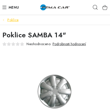
Přejít
Hleda
na
obsah
Poklice
NOVINKY
Poklice SAMBA 14"
DOPRODEJ
Neohodnoceno
Podrobnosti hodnocení
AUTODOPLŇKY
TUNING
AUTOKOSMETIKA
VŮNĚ
BATERIE