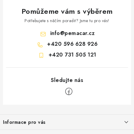
Pomůžeme vám s výběrem
Potřebujete s něčím poradit? Jsme tu pro vás!
info
@
pemacar.cz
+420 596 628 926
+420 731 505 121
Z
á
Informace pro vás
p
a
O nás