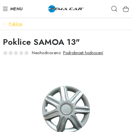
Přejít
Hleda
na
obsah
Poklice
NOVINKY
Poklice SAMOA 13"
DOPRODEJ
Neohodnoceno
Podrobnosti hodnocení
AUTODOPLŇKY
TUNING
AUTOKOSMETIKA
VŮNĚ
BATERIE