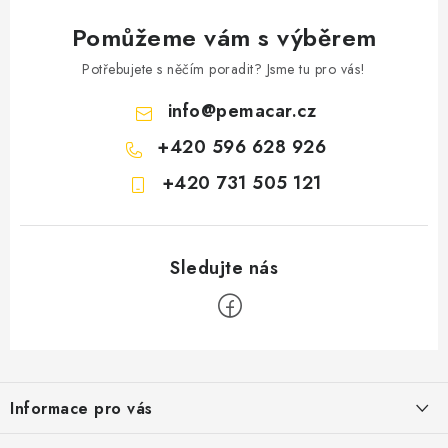
Pomůžeme vám s výběrem
Potřebujete s něčím poradit? Jsme tu pro vás!
info
@
pemacar.cz
+420 596 628 926
+420 731 505 121
Z
á
Informace pro vás
p
a
O nás