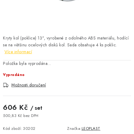
ČISTOTA
JÍDLO NA CESTU
DOMÁCNOST
Kryty kol (poklice) 13", vyrobené z odolného ABS materiálu, hodící
se na většinu ocelových disků kol. Sada obsahuje 4 ks poklic.
O nás
Doprava
Značky
Kontakty
Reklamace
Více informací
Zásady zpracování osobních údajů
Položka byla vyprodána…
Vyprodáno
Možnosti doručení
606 Kč
/ set
500,83 Kč bez DPH
Měrná cena:
Kód zboží:
30202
Značka:
LEOPLAST