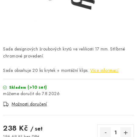
ČISTOTA
JÍDLO NA CESTU
DOMÁCNOST
Sada designových šroubových krytů ve velikosti 17 mm. Stříbrné
O nás
Doprava
Značky
Kontakty
Reklamace
chromové provedení.
Zásady zpracování osobních údajů
Sada obsahuje 20 ks krytek + montážní klips.
Více informací
(>10 set)
Skladem
7.8.2026
Možnosti doručení
238 Kč
/ set
196,69 Kč bez DPH