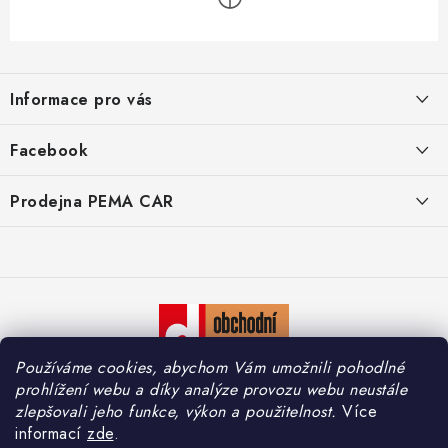
Z
á
Informace pro vás
p
a
O nás
Facebook
t
Doprava
í
Prodejna PEMA CAR
Značky
Adresa:
Kontakty
Suchardova 1687/1
702 00 Moravská Ostrava
Reklamace
Česko
Zásady zpracování osobních údajů
Otevírací hodiny:
Používáme cookies, abychom Vám umožnili pohodlné
Po – Pá: 7:30 – 16:00
So – Ne: Zavřeno
prohlížení webu a díky analýze provozu webu neustále
zlepšovali jeho funkce, výkon a použitelnost.
Více
informací
zde
.