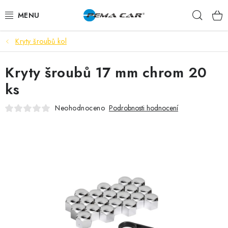
Přejít
Hleda
na
obsah
Kryty šroubů kol
NOVINKY
Kryty šroubů 17 mm chrom 20
DOPRODEJ
ks
AUTODOPLŇKY
Neohodnoceno
Podrobnosti hodnocení
TUNING
AUTOKOSMETIKA
VŮNĚ
BATERIE