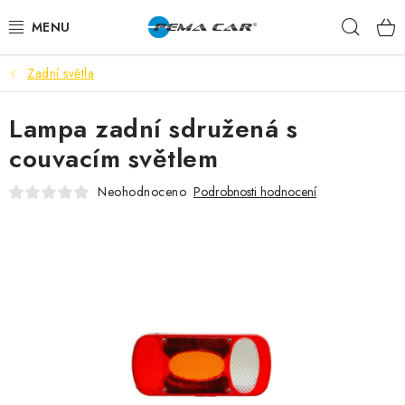
Přejít
Hleda
na
obsah
Zadní světla
NOVINKY
Lampa zadní sdružená s
DOPRODEJ
couvacím světlem
AUTODOPLŇKY
Neohodnoceno
Podrobnosti hodnocení
TUNING
AUTOKOSMETIKA
VŮNĚ
BATERIE