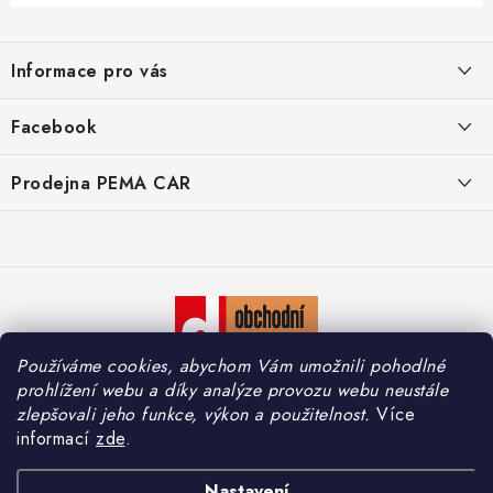
Z
á
Informace pro vás
p
a
O nás
Facebook
t
Doprava
í
Prodejna PEMA CAR
Značky
Adresa:
Kontakty
Suchardova 1687/1
702 00 Moravská Ostrava
Reklamace
Česko
Zásady zpracování osobních údajů
Otevírací hodiny:
Používáme cookies, abychom Vám umožnili pohodlné
Po – Pá: 7:30 – 16:00
So – Ne: Zavřeno
prohlížení webu a díky analýze provozu webu neustále
zlepšovali jeho funkce, výkon a použitelnost.
Více
informací
zde
.
Copyright 2026
PEMA CAR s.r.o.
. Všechna práva vyhrazena.
Upravit nastavení
Nastavení