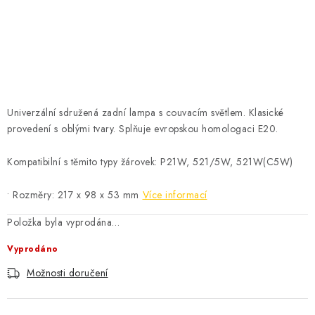
ČISTOTA
JÍDLO NA CESTU
DOMÁCNOST
Univerzální sdružená zadní lampa s couvacím světlem. Klasické
O nás
Doprava
Značky
Kontakty
Reklamace
provedení s oblými tvary. Splňuje evropskou homologaci E20.
Zásady zpracování osobních údajů
Kompatibilní s těmito typy žárovek: P21W, 521/5W, 521W(C5W)
• Rozměry: 217 x 98 x 53 mm
Více informací
Položka byla vyprodána…
Vyprodáno
Možnosti doručení