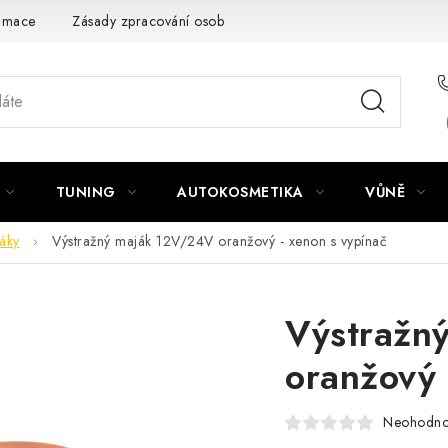
amace
Zásady zpracování osobních údajů
TUNING
AUTOKOSMETIKA
VŮNĚ
áky
Výstražný maják 12V/24V oranžový - xenon s vypínač
Výstražn
oranžový 
Neohodn