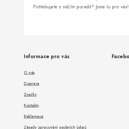
Potřebujete s něčím poradit? Jsme tu pro vás!
Z
á
Informace pro vás
Faceb
p
a
O nás
t
Doprava
í
Značky
Kontakty
Reklamace
Zásady zpracování osobních údajů