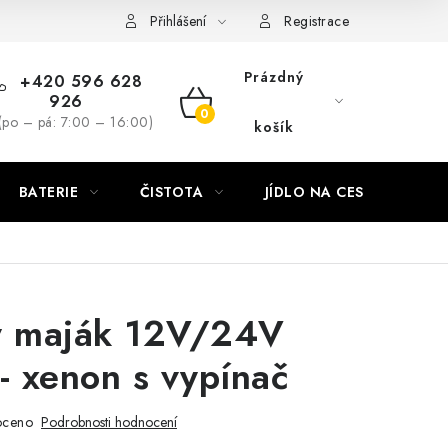
Přihlášení
Registrace
Prázdný
+420 596 628
926
NÁKUPNÍ
(po – pá: 7:00 – 16:00)
košík
KOŠÍK
BATERIE
ČISTOTA
JÍDLO NA CESTU
DO
ý maják 12V/24V
- xenon s vypínač
oceno
Podrobnosti hodnocení