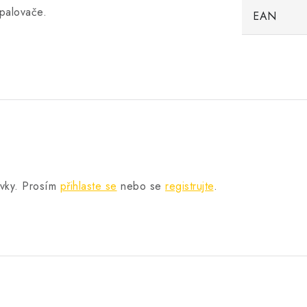
palovače.
EAN
.
ěvky. Prosím
přihlaste se
nebo se
registrujte
.