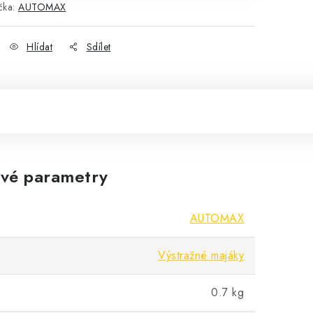
čka:
AUTOMAX
Hlídat
Sdílet
vé parametry
AUTOMAX
Výstražné majáky
0.7 kg