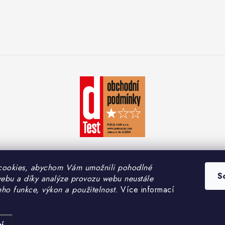
cookies, abychom Vám umožnili pohodlné
S
webu a díky analýze provozu webu neustále
yright 2026
PEMA CAR s.r.o.
. Všechna práva vyhrazena.
Upravit nastavení coo
eho funkce, výkon a použitelnost.
Více informací
Vytvořil Shoptet
í