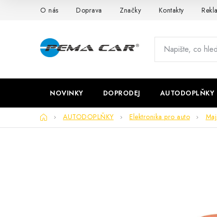
Přejít
O nás
Doprava
Značky
Kontakty
Rekl
na
obsah
NOVINKY
DOPRODEJ
AUTODOPLŇKY
Domů
AUTODOPLŇKY
Elektronika pro auto
Maj