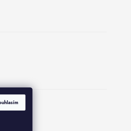
ouhlasím
kies