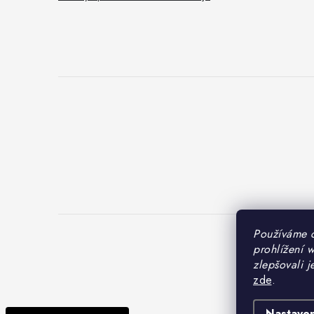
Používáme 
prohlížení 
Cop
zlepšovali j
zde
.
Nastaven