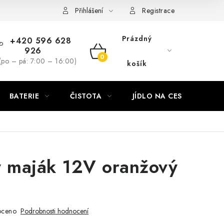
Přihlášení
Registrace
Prázdný
+420 596 628
926
NÁKUPNÍ
(po – pá: 7:00 – 16:00)
košík
KOŠÍK
BATERIE
ČISTOTA
JÍDLO NA CESTU
DO
ý maják 12V oranžový
1
oceno
Podrobnosti hodnocení