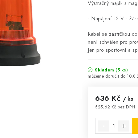
Výstražný maják s ma
• Napájení 12 V • Žár
Kabel se zástrčkou d
není schválen pro pro
Jen pro sportovní a spe
Skladem
(5 ks)
10.8
636 Kč
/ ks
525,62 Kč bez DPH
Měrná cena: