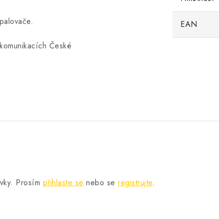
palovače.
EAN
 komunikacích České
.
ěvky. Prosím
přihlaste se
nebo se
registrujte
.