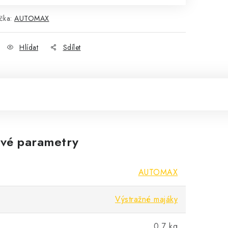
čka:
AUTOMAX
Hlídat
Sdílet
vé parametry
AUTOMAX
Výstražné majáky
0.7 kg