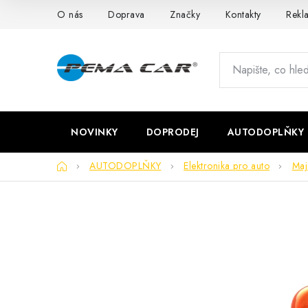
Přejít
O nás
Doprava
Značky
Kontakty
Rekl
na
obsah
NOVINKY
DOPRODEJ
AUTODOPLŇKY
Domů
AUTODOPLŇKY
Elektronika pro auto
Maj