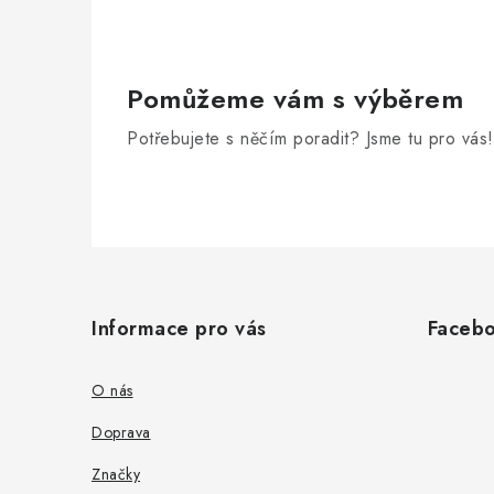
Pomůžeme vám s výběrem
Potřebujete s něčím poradit? Jsme tu pro vás!
Z
á
Informace pro vás
Faceb
p
a
O nás
t
Doprava
í
Značky