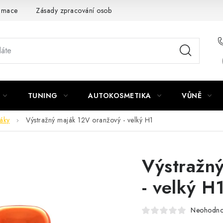
amace
Zásady zpracování osobních údajů
TUNING
AUTOKOSMETIKA
VŮNĚ
áky
Výstražný maják 12V oranžový - velký H1
Výstražn
- velký H
Neohodn