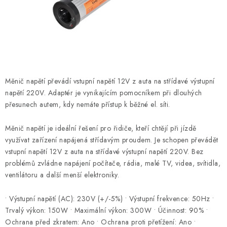
ČISTOTA
JÍDLO NA CESTU
DOMÁCNOST
Měnič napětí převádí vstupní napětí 12V z auta na střídavé výstupní
O nás
Doprava
Značky
Kontakty
Reklamace
napětí 220V. Adaptér je vynikajícím pomocníkem při dlouhých
Zásady zpracování osobních údajů
přesunech autem, kdy nemáte přístup k běžné el. síti.
Měnič napětí je ideální řešení pro řidiče, kteří chtějí při jízdě
využívat zařízení napájená střídavým proudem. Je schopen převádět
vstupní napětí 12V z auta na střídavé výstupní napětí 220V. Bez
problémů zvládne napájení počítače, rádia, malé TV, videa, svítidla,
ventilátoru a další menší elektroniky.
• Výstupní napětí (AC): 230V (+/-5%) • Výstupní frekvence: 50Hz •
Trvalý výkon: 150W • Maximální výkon: 300W • Účinnost: 90% •
Ochrana před zkratem: Ano • Ochrana proti přetížení: Ano •