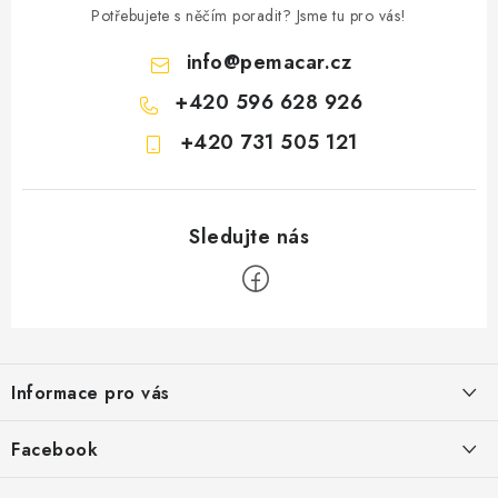
Potřebujete s něčím poradit? Jsme tu pro vás!
info
@
pemacar.cz
+420 596 628 926
+420 731 505 121
Z
á
Informace pro vás
p
a
O nás
Facebook
t
Doprava
í