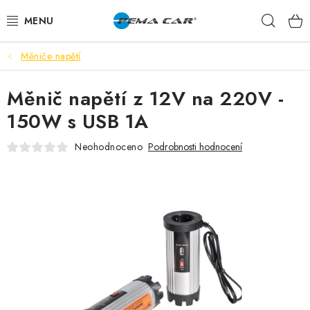
Přejít
Hleda
na
obsah
Měniče napětí
NOVINKY
Měnič napětí z 12V na 220V -
DOPRODEJ
150W s USB 1A
AUTODOPLŇKY
Neohodnoceno
Podrobnosti hodnocení
TUNING
AUTOKOSMETIKA
VŮNĚ
BATERIE